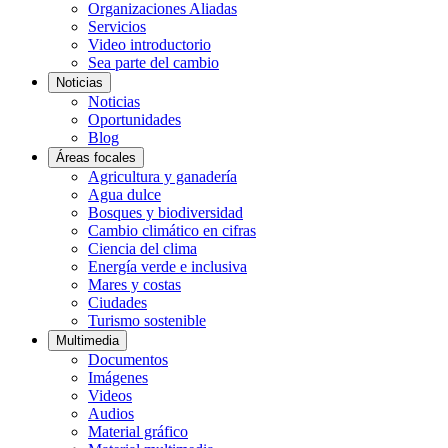
Organizaciones Aliadas
Servicios
Video introductorio
Sea parte del cambio
Noticias
Noticias
Oportunidades
Blog
Áreas focales
Agricultura y ganadería
Agua dulce
Bosques y biodiversidad
Cambio climático en cifras
Ciencia del clima
Energía verde e inclusiva
Mares y costas
Ciudades
Turismo sostenible
Multimedia
Documentos
Imágenes
Videos
Audios
Material gráfico