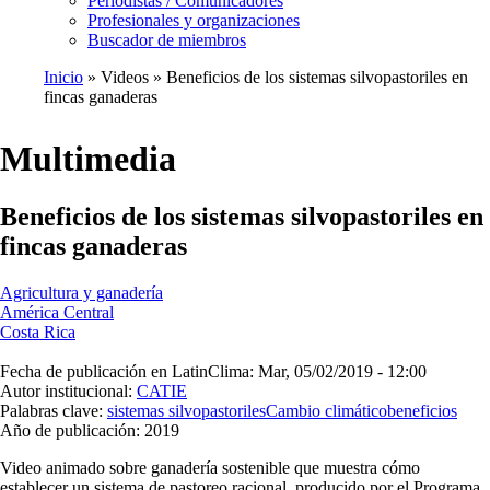
Periodistas / Comunicadores
Profesionales y organizaciones
Buscador de miembros
Inicio
Videos
Beneficios de los sistemas silvopastoriles en
fincas ganaderas
Ruta
de
Multimedia
navegación
Beneficios de los sistemas silvopastoriles en
fincas ganaderas
Agricultura y ganadería
América Central
Costa Rica
Fecha de publicación en LatinClima:
Mar, 05/02/2019 - 12:00
Autor institucional:
CATIE
Palabras clave:
sistemas silvopastoriles
Cambio climático
beneficios
Año de publicación:
2019
Video animado sobre ganadería sostenible que muestra cómo
establecer un sistema de pastoreo racional, producido por el Programa