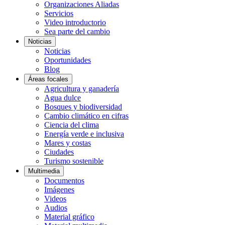
Organizaciones Aliadas
Servicios
Video introductorio
Sea parte del cambio
Noticias
Noticias
Oportunidades
Blog
Áreas focales
Agricultura y ganadería
Agua dulce
Bosques y biodiversidad
Cambio climático en cifras
Ciencia del clima
Energía verde e inclusiva
Mares y costas
Ciudades
Turismo sostenible
Multimedia
Documentos
Imágenes
Videos
Audios
Material gráfico