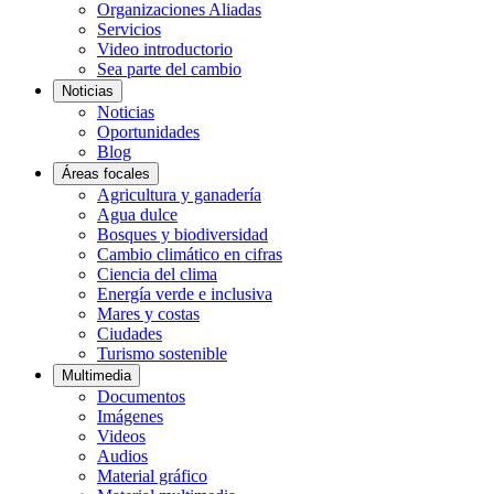
Organizaciones Aliadas
Servicios
Video introductorio
Sea parte del cambio
Noticias
Noticias
Oportunidades
Blog
Áreas focales
Agricultura y ganadería
Agua dulce
Bosques y biodiversidad
Cambio climático en cifras
Ciencia del clima
Energía verde e inclusiva
Mares y costas
Ciudades
Turismo sostenible
Multimedia
Documentos
Imágenes
Videos
Audios
Material gráfico