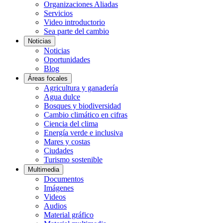
Organizaciones Aliadas
Servicios
Video introductorio
Sea parte del cambio
Noticias
Noticias
Oportunidades
Blog
Áreas focales
Agricultura y ganadería
Agua dulce
Bosques y biodiversidad
Cambio climático en cifras
Ciencia del clima
Energía verde e inclusiva
Mares y costas
Ciudades
Turismo sostenible
Multimedia
Documentos
Imágenes
Videos
Audios
Material gráfico