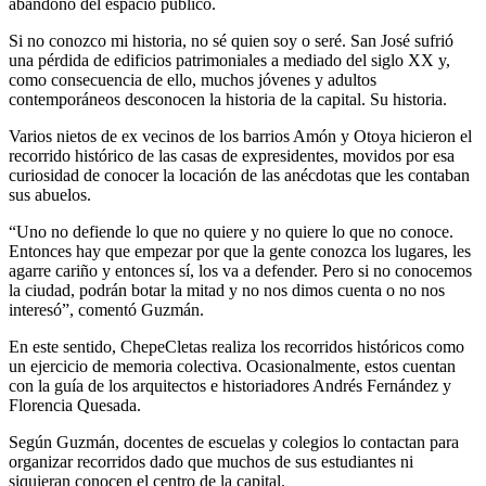
abandono del espacio público.
Si no conozco mi historia, no sé quien soy o seré. San José sufrió
una pérdida de edificios patrimoniales a mediado del siglo XX y,
como consecuencia de ello, muchos jóvenes y adultos
contemporáneos desconocen la historia de la capital. Su historia.
Varios nietos de ex vecinos de los barrios Amón y Otoya hicieron el
recorrido histórico de las casas de expresidentes, movidos por esa
curiosidad de conocer la locación de las anécdotas que les contaban
sus abuelos.
“Uno no defiende lo que no quiere y no quiere lo que no conoce.
Entonces hay que empezar por que la gente conozca los lugares, les
agarre cariño y entonces sí, los va a defender. Pero si no conocemos
la ciudad, podrán botar la mitad y no nos dimos cuenta o no nos
interesó”, comentó Guzmán.
En este sentido, ChepeCletas realiza los recorridos históricos como
un ejercicio de memoria colectiva. Ocasionalmente, estos cuentan
con la guía de los arquitectos e historiadores Andrés Fernández y
Florencia Quesada.
Según Guzmán, docentes de escuelas y colegios lo contactan para
organizar recorridos dado que muchos de sus estudiantes ni
siquieran conocen el centro de la capital.