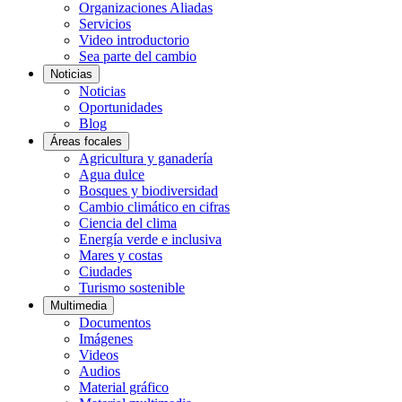
Organizaciones Aliadas
Servicios
Video introductorio
Sea parte del cambio
Noticias
Noticias
Oportunidades
Blog
Áreas focales
Agricultura y ganadería
Agua dulce
Bosques y biodiversidad
Cambio climático en cifras
Ciencia del clima
Energía verde e inclusiva
Mares y costas
Ciudades
Turismo sostenible
Multimedia
Documentos
Imágenes
Videos
Audios
Material gráfico