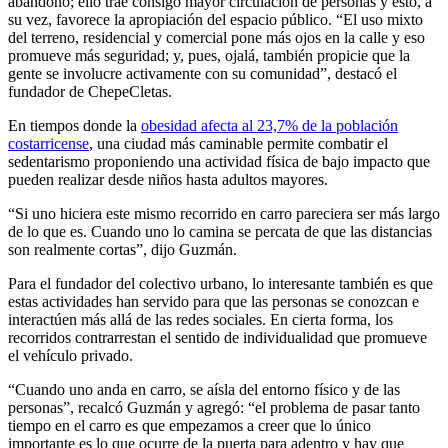
abandono; ello trae consigo mayor circulación de personas y esto, a
su vez, favorece la apropiación del espacio público. “El uso mixto
del terreno, residencial y comercial pone más ojos en la calle y eso
promueve más seguridad; y, pues, ojalá, también propicie que la
gente se involucre activamente con su comunidad”, destacó el
fundador de ChepeCletas.
En tiempos donde la
obesidad afecta al 23,7% de la población
costarricense
, una ciudad más caminable permite combatir el
sedentarismo proponiendo una actividad física de bajo impacto que
pueden realizar desde niños hasta adultos mayores.
“Si uno hiciera este mismo recorrido en carro pareciera ser más largo
de lo que es. Cuando uno lo camina se percata de que las distancias
son realmente cortas”, dijo Guzmán.
Para el fundador del colectivo urbano, lo interesante también es que
estas actividades han servido para que las personas se conozcan e
interactúen más allá de las redes sociales. En cierta forma, los
recorridos contrarrestan el sentido de individualidad que promueve
el vehículo privado.
“Cuando uno anda en carro, se aísla del entorno físico y de las
personas”, recalcó Guzmán y agregó: “el problema de pasar tanto
tiempo en el carro es que empezamos a creer que lo único
importante es lo que ocurre de la puerta para adentro y hay que