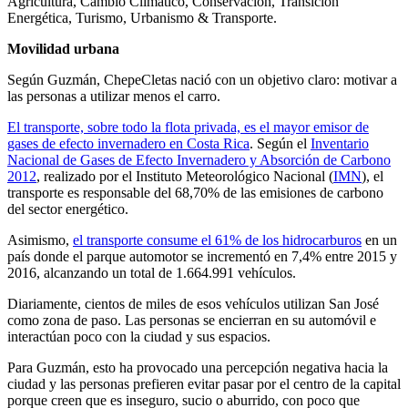
Agricultura, Cambio Climático, Conservación, Transición
Energética, Turismo, Urbanismo & Transporte.
Movilidad urbana
Según Guzmán, ChepeCletas nació con un objetivo claro: motivar a
las personas a utilizar menos el carro.
El transporte, sobre todo la flota privada, es el mayor emisor de
gases de efecto invernadero en Costa Rica
. Según el
Inventario
Nacional de Gases de Efecto Invernadero y Absorción de Carbono
2012
, realizado por el Instituto Meteorológico Nacional (
IMN
), el
transporte es responsable del 68,70% de las emisiones de carbono
del sector energético.
Asimismo,
el transporte consume el 61% de los hidrocarburos
en un
país donde el parque automotor se incrementó en 7,4% entre 2015 y
2016, alcanzando un total de 1.664.991 vehículos.
Diariamente, cientos de miles de esos vehículos utilizan San José
como zona de paso. Las personas se encierran en su automóvil e
interactúan poco con la ciudad y sus espacios.
Para Guzmán, esto ha provocado una percepción negativa hacia la
ciudad y las personas prefieren evitar pasar por el centro de la capital
porque creen que es inseguro, sucio o aburrido, con poco que