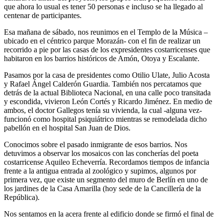
que ahora lo usual es tener 50 personas e incluso se ha llegado al
centenar de participantes.
Esa mañana de sábado, nos reunimos en el Templo de la Música –
ubicado en el céntrico parque Morazán- con el fin de realizar un
recorrido a pie por las casas de los expresidentes costarricenses que
habitaron en los barrios históricos de Amón, Otoya y Escalante.
Pasamos por la casa de presidentes como Otilio Ulate, Julio Acosta
y Rafael Ángel Calderón Guardia. También nos percatamos que
detrás de la actual Biblioteca Nacional, en una calle poco transitada
y escondida, vivieron León Cortés y Ricardo Jiménez. En medio de
ambos, el doctor Gallegos tenía su vivienda, la cual -alguna vez-
funcionó como hospital psiquiátrico mientras se remodelada dicho
pabellón en el hospital San Juan de Dios.
Conocimos sobre el pasado inmigrante de esos barrios. Nos
detuvimos a observar los mosaicos con las concherías del poeta
costarricense Aquileo Echeverría. Recordamos tiempos de infancia
frente a la antigua entrada al zoológico y supimos, algunos por
primera vez, que existe un segmento del muro de Berlín en uno de
los jardines de la Casa Amarilla (hoy sede de la Cancillería de la
República).
Nos sentamos en la acera frente al edificio donde se firmó el final de