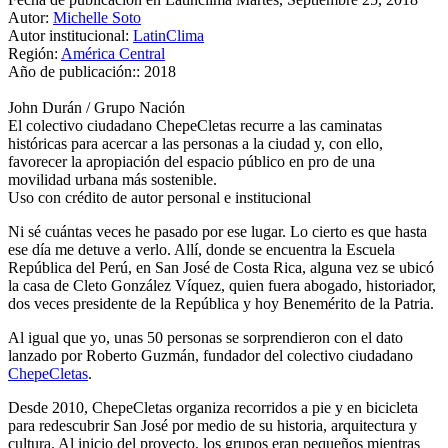
Autor:
Michelle Soto
Autor institucional:
LatinClima
Región:
América Central
Año de publicación::
2018
John Durán / Grupo Nación
El colectivo ciudadano ChepeCletas recurre a las caminatas
históricas para acercar a las personas a la ciudad y, con ello,
favorecer la apropiación del espacio público en pro de una
movilidad urbana más sostenible.
Uso con crédito de autor personal e institucional
Ni sé cuántas veces he pasado por ese lugar. Lo cierto es que hasta
ese día me detuve a verlo. Allí, donde se encuentra la Escuela
República del Perú, en San José de Costa Rica, alguna vez se ubicó
la casa de Cleto González Víquez, quien fuera abogado, historiador,
dos veces presidente de la República y hoy Benemérito de la Patria.
Al igual que yo, unas 50 personas se sorprendieron con el dato
lanzado por Roberto Guzmán, fundador del colectivo ciudadano
ChepeCletas
.
Desde 2010, ChepeCletas organiza recorridos a pie y en bicicleta
para redescubrir San José por medio de su historia, arquitectura y
cultura. Al inicio del proyecto, los grupos eran pequeños mientras