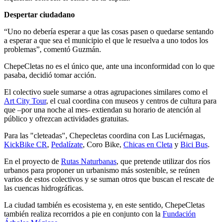
Despertar ciudadano
“Uno no debería esperar a que las cosas pasen o quedarse sentando
a esperar a que sea el municipio el que le resuelva a uno todos los
problemas”, comentó Guzmán.
ChepeCletas no es el único que, ante una inconformidad con lo que
pasaba, decidió tomar acción.
El colectivo suele sumarse a otras agrupaciones similares como el
Art City Tour
, el cual coordina con museos y centros de cultura para
que –por una noche al mes- extiendan su horario de atención al
público y ofrezcan actividades gratuitas.
Para las "cleteadas", Chepecletas coordina con Las Luciérnagas,
KickBike CR
,
Pedalízate
, Coro Bike,
Chicas en Cleta
y
Bici Bus
.
En el proyecto de
Rutas Naturbanas
, que pretende utilizar dos ríos
urbanos para proponer un urbanismo más sostenible, se reúnen
varios de estos colectivos y se suman otros que buscan el rescate de
las cuencas hidrográficas.
La ciudad también es ecosistema y, en este sentido, ChepeCletas
también realiza recorridos a pie en conjunto con la
Fundación