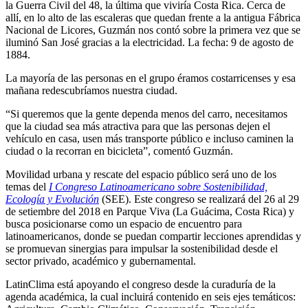
la Guerra Civil del 48, la última que viviría Costa Rica. Cerca de
allí, en lo alto de las escaleras que quedan frente a la antigua Fábrica
Nacional de Licores, Guzmán nos contó sobre la primera vez que se
iluminó San José gracias a la electricidad. La fecha: 9 de agosto de
1884.
La mayoría de las personas en el grupo éramos costarricenses y esa
mañana redescubríamos nuestra ciudad.
“Si queremos que la gente dependa menos del carro, necesitamos
que la ciudad sea más atractiva para que las personas dejen el
vehículo en casa, usen más transporte público e incluso caminen la
ciudad o la recorran en bicicleta”, comentó Guzmán.
Movilidad urbana y rescate del espacio público será uno de los
temas del
I Congreso Latinoamericano sobre Sostenibilidad,
Ecología y Evolución
(SEE). Este congreso se realizará del 26 al 29
de setiembre del 2018 en Parque Viva (La Guácima, Costa Rica) y
busca posicionarse como un espacio de encuentro para
latinoamericanos, donde se puedan compartir lecciones aprendidas y
se promuevan sinergias para impulsar la sostenibilidad desde el
sector privado, académico y gubernamental.
LatinClima está apoyando el congreso desde la curaduría de la
agenda académica, la cual incluirá contenido en seis ejes temáticos: