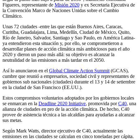
Figueres, representante de
Misión 2020
y ex Secretaria Ejecutiva de
la Convención Marco de Naciones Unidas sobre el Cambio
Climático.
Unas 72 ciudades -entre las que están Buenos Aires, Caracas,
Curitiba, Guadalajara, Lima, Medellín, Ciudad de México, Quito,
Río de Janeiro, Salvador, Santiago y Sao Paulo, en América Latina-
ya entendieron esta situación y, por ello, se comprometieron a
desarrollar planes de acción climática más ambiciosos para el año
2020 y dieron un paso más allá: su objetivo es alcanzar la
neutralidad de las emisiones a más tardar en el 2050.
Así lo anunciaron en el
Global Climate Action Summit
(GCAS),
cumbre que reunió a empresarios, sociedad civil y representantes de
gobiernos sub nacionales (ciudades) durante el 13 y 14 de setiembre
en la ciudad de San Francisco (EE.UU.).
Estos compromisos voluntarios adoptados por los gobiernos locales
se enmarcan en la
Deadline 2020 Initiative
, promovida por
C40
, una
alianza de ciudades en pro de la acción climática. De hecho, C40
provee de asistencia técnica a las alcaldías para ayudarlas a alcanzar
sus metas.
Según Mark Watts, director ejecutivo de C40, actualmente las
emisiones en las ciudades se calculan en cinco toneladas per cápita.