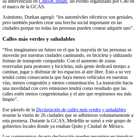
su intervención en
Cities4Climate
, un evento organizado por C40 en
el marco de la GCAS.
Asimismo, Durkan agregó: “los automóviles eléctricos son geniales,
pero también pueden crear una brecha social importante en las
ciudades porque no todas las personas pueden costear adquirir uno”.
Calles más verdes y saludables
“Nos imaginamos un futuro en el que la mayoría de las personas se
moverán por nuestras ciudades caminando, en bicicleta y utilizando
formas de transporte compartido. Con el aumento de zonas
reservadas para peatones y bicicletas, más gente dedicará tiempo a
caminar, jugar y disfrutar de los espacios al aire libre. Esto a su vez
tendrá como consecuencia que haya menos vehículos en nuestras
vías, menos congestión y menos contaminación. La transición hacia
una movilidad con cero emisiones tendrá como resultado que las
calles estén menos congestionadas y el aire que respiramos sea más
limpio”.
Ese párrafo de la
Declaración de calles más verdes y saludables
resume la visión de 26 ciudades que se adhirieron voluntariamente a
esta promesa. Durante la GCAS, Medellín se sumó a este grupo de
gobiernos locales donde ya estaban Quito y Ciudad de México.
Los compromisos de esta declaración pueden resumirse en impulsar