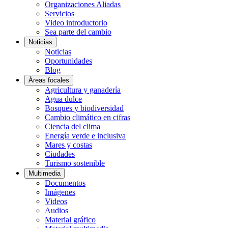
Organizaciones Aliadas
Servicios
Video introductorio
Sea parte del cambio
Noticias
Noticias
Oportunidades
Blog
Áreas focales
Agricultura y ganadería
Agua dulce
Bosques y biodiversidad
Cambio climático en cifras
Ciencia del clima
Energía verde e inclusiva
Mares y costas
Ciudades
Turismo sostenible
Multimedia
Documentos
Imágenes
Videos
Audios
Material gráfico