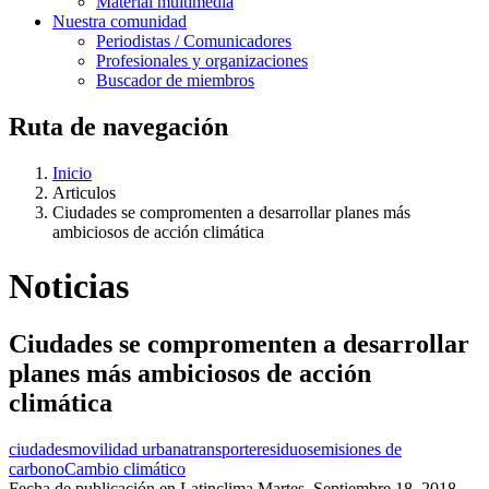
Material multimedia
Nuestra comunidad
Periodistas / Comunicadores
Profesionales y organizaciones
Buscador de miembros
Ruta de navegación
Inicio
Articulos
Ciudades se compromenten a desarrollar planes más
ambiciosos de acción climática
Noticias
Ciudades se compromenten a desarrollar
planes más ambiciosos de acción
climática
ciudades
movilidad urbana
transporte
residuos
emisiones de
carbono
Cambio climático
Fecha de publicación en Latinclima
Martes, Septiembre 18, 2018