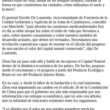
nuestro estilo de vida, hablar de los bosques urbanos, cambiar la
forma en que construimos las ciudades, cómo utilizamos el suelo y
la tierra”.
El general Davide De Laurentis, vicecomandante de Forestería de la
Unidad Ambiental y Agrícola de la Arma de Carabineros, coincidió
con Marchetti: “para abordar las cuestiones medioambientales hoy
en día se debe arrojar luz sobre el estilo de vida que llevamos a
cabo, sobre nuestro consumismo y sobre nuestros modelos de
desarrollo actuales, que deben ser revisados. Necesitamos una
revolución copernicana capaz de insertar en el cálculo del progreso
de una nación el valor del capital natural conservado”, dijo De
Laurentis.
Zhou fue un paso más allá y habló de incorporar el Capital Natural
dentro de la dinámica económica de los países. De hecho, propuso
medir el crecimiento y el progreso a partir del Producto Ecológico
Bruto en vez del Producto Interno Bruto.
En su caso, y desde la labor de la fundación a la cual representa,
Zhou está impulsando un cambio en el artículo 26 de la Constitución
de China para que el gobierno sea aún más responsable por una
reforestación con enfoque ecosistémico, que no solo vea árboles
sino la infinidad de relaciones existentes entre los organismos.
“Los árboles por sí solos no nos pueden garantizar servicios