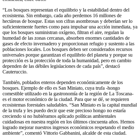
“Los bosques representan el equilibrio y la estabilidad dentro del
ecosistema. Sin embargo, cada año perdemos 16 millones de
hectáreas de bosque. Estas son cifras asombrosas y deberían ser lo
suficientemente fuertes como para impulsar una acción inmediata, ya
que los bosques suministran oxígeno, filtran el aire, regulan la
humedad de las zonas cercanas, absorben enormes cantidades de
gases de efecto invernadero y proporcionan refugio y sustento a las
poblaciones locales. Los bosques deben ser considerados recursos
universales porque garantizan el equilibrio del planeta y porque su
protección es la protección de toda la humanidad, pero en cambio
dependen de las débiles legislaciones de cada país”, destacó
Cauteruccio.
También, poblados enteros dependen económicamente de los
bosques. Ejemplo de ello es San Miniato, cuya trufa -hongo
comestible utilizado en la gastronomía de la región de La Toscana-
es el motor económico de la ciudad. Para que se dé, se requieren
ecosistemas forestales saludables. “San Miniato es la capital mundial
de la trufa y les puedo decir que este precioso hongo no estaría
creciendo si no hubiéramos aplicado políticas ambientales
cuidadosas en nuestra región en los últimos cincuenta años. Hemos
logrado mejorar nuestros ingresos económicos respetando el medio
ambiente”, comentó Vittorio Gabbanini, alcalde de esta ciudad.