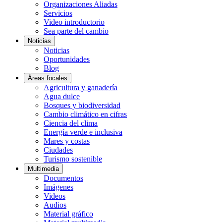
Organizaciones Aliadas
Servicios
Video introductorio
Sea parte del cambio
Noticias
Noticias
Oportunidades
Blog
Áreas focales
Agricultura y ganadería
Agua dulce
Bosques y biodiversidad
Cambio climático en cifras
Ciencia del clima
Energía verde e inclusiva
Mares y costas
Ciudades
Turismo sostenible
Multimedia
Documentos
Imágenes
Videos
Audios
Material gráfico