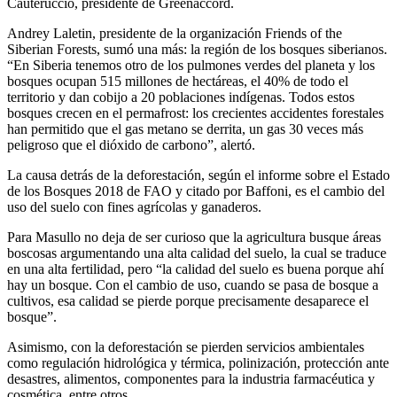
Cauteruccio, presidente de Greenaccord.
Andrey Laletin, presidente de la organización Friends of the
Siberian Forests, sumó una más: la región de los bosques siberianos.
“En Siberia tenemos otro de los pulmones verdes del planeta y los
bosques ocupan 515 millones de hectáreas, el 40% de todo el
territorio y dan cobijo a 20 poblaciones indígenas. Todos estos
bosques crecen en el permafrost: los crecientes accidentes forestales
han permitido que el gas metano se derrita, un gas 30 veces más
peligroso que el dióxido de carbono”, alertó.
La causa detrás de la deforestación, según el informe sobre el Estado
de los Bosques 2018 de FAO y citado por Baffoni, es el cambio del
uso del suelo con fines agrícolas y ganaderos.
Para Masullo no deja de ser curioso que la agricultura busque áreas
boscosas argumentando una alta calidad del suelo, la cual se traduce
en una alta fertilidad, pero “la calidad del suelo es buena porque ahí
hay un bosque. Con el cambio de uso, cuando se pasa de bosque a
cultivos, esa calidad se pierde porque precisamente desaparece el
bosque”.
Asimismo, con la deforestación se pierden servicios ambientales
como regulación hidrológica y térmica, polinización, protección ante
desastres, alimentos, componentes para la industria farmacéutica y
cosmética, entre otros.