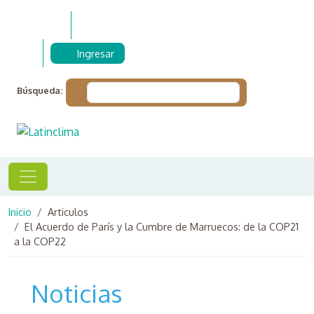
Pasar al contenido principal
Ingresar
Búsqueda:
Ruta de navegación
Inicio
Articulos
El Acuerdo de París y la Cumbre de Marruecos: de la COP21
a la COP22
Noticias