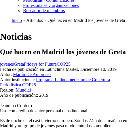
Periodistas / Comunicadores
Profesionales y organizaciones
Buscador de miembros
Inicio
Articulos
Qué hacen en Madrid los jóvenes de Greta
Ruta
de
Noticias
navegación
Qué hacen en Madrid los jóvenes de Greta
jovenes
Greta
Fridays for Future
COP25
Fecha de publicación en Latinclima
Martes, Diciembre 10, 2019
Autor:
Martín De Ambrosio
Autor institucional:
Programa Latinoamericano de Cobertura
Periodística COP25
Región:
Mundial
Año de publicación::
2019
Jeannina Cordero
Uso con crédito de autor personal e institucional
Es de noche en el casi invierno europeo. Son las 7:55 de la mañana en
Madrid y un grupo de jóvenes pasa raudo entre las somnolientas