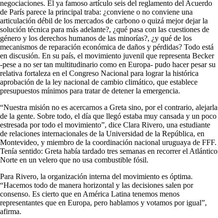
negociaciones. El ya famoso artículo seis del reglamento del Acuerdo
de París parece la principal traba: ¿conviene o no conviene una
articulación débil de los mercados de carbono o quizá mejor dejar la
solución técnica para más adelante?, ¿qué pasa con las cuestiones de
género y los derechos humanos de las minorías?, ¿y qué de los
mecanismos de reparación económica de daños y pérdidas? Todo está
en discusión. En su país, el movimiento juvenil que representa Becker
-pese a no ser tan multitudinario como en Europa- pudo hacer pesar su
relativa fortaleza en el Congreso Nacional para lograr la histórica
aprobación de la ley nacional de cambio climático, que establece
presupuestos mínimos para tratar de detener la emergencia.
“Nuestra misión no es acercarnos a Greta sino, por el contrario, alejarla
de la gente. Sobre todo, el día que llegó estaba muy cansada y un poco
estresada por todo el movimiento”, dice Clara Rivero, una estudiante
de relaciones internacionales de la Universidad de la República, en
Montevideo, y miembro de la coordinación nacional uruguaya de FFF.
Tenía sentido: Greta había tardado tres semanas en recorrer el Atlántico
Norte en un velero que no usa combustible fósil.
Para Rivero, la organización interna del movimiento es óptima.
“Hacemos todo de manera horizontal y las decisiones salen por
consenso. Es cierto que en América Latina tenemos menos
representantes que en Europa, pero hablamos y votamos por igual”,
afirma.