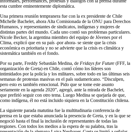
informales, performances, protestas y diálogos con la prensa durante
esta cumbre eminentemente diplomática.
Una primera reunión tempranera fue con la ex presidente de Chile
Michelle Bachelet, ahora Alta Comisionada de la ONU para Derechos
Humanos, y representantes de sindicatos, indígenas y mujeres de
distintas partes del mundo. Cada uno contó sus problemas particulares.
Nicole Becker, la argentina miembro del equipo de Jóvenes por el
Clima, explicó que en su país -por ahora- se siente que la crisis
económica es prioritaria y no se advierte que la crisis es climática y
sistemática también en el fondo.
Por su parte, Freddy Sebastián Medina, de
Fridays for Future
(FFF, la
organización de Greta) en Chile, contó cómo los líderes son
intimidados por la policía y los militares, sobre todo en las últimas seis
semanas de protestas masivas en el país sudamericano. “Disculpen,
pero esto es también emocional. Pido que se tome este asunto
seriamente en la agenda 2020”, agregó, ante la mirada de Bachelet,
que prefirió seguir con otro tema. Luego Medina se quejaría de que,
como indígena, él no está incluido siquiera en la Constitución chilena.
La siguiente parada matutina fue la multitudinaria conferencia de
prensa en la que estaba anunciada la presencia de Greta, y en la que se
negoció hasta el final la inclusión de representantes de todas las
regiones. Con todos los medios a la espera de su palabra, tras la
presentación de la alemana Luisa Neubauer, Greta se limitó a señalar