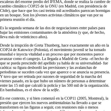
escaleras del enorme predio del IFEMA, donde se realiza la cumbre de
cambio climático COP25 de la ONU (en Madrid, con presidencia de
Chile), que hace que los casi treinta mil acreditados parezcan hormigas
en un bosque. Son los jóvenes activistas climáticos que van por su
primera reunión el día.
Es la segunda semana de las dos de negociaciones entre países para
bajar las emisiones contaminantes de la atmósfera (y que, de hecho,
lleva más de veinticinco años).
Desde la irrupción de Greta Thunberg, hace exactamente un año en la
COP24 de Katowice (Polonia), el movimiento juvenil se ha tornado
mundial e inyecta vitalidad a un proceso que por momentos parece
avanzar como el cangrejo. La llegada a Madrid de Greta –el hecho de
que se pueda prescindir del apellido ya habla de su universalidad- fue
caótica: su figura desbordó las previsiones y las avalanchas de
periodistas se suceden cada vez que aparece o se anuncia su presencia.
Y tuvo que ser retirada por razones de seguridad de la marcha del
viernes pasado, en la que hubo un número de personas a determinar
entre las 15 mil que calculó la policía y las 500 mil de la organización.
En bambalinas, es el show de la
selfie
.
En ese contexto, y si bien comenzó en la COP11 (2005, Montreal), la
presión que ejercen los nuevos ambientalistas ha llevado a que se
transformen en las figuras a seguir, con reuniones más o menos