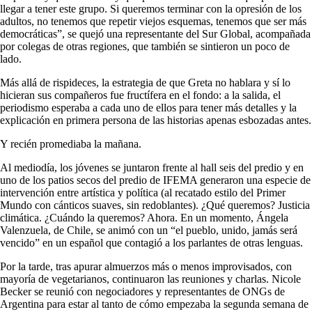
llegar a tener este grupo. Si queremos terminar con la opresión de los
adultos, no tenemos que repetir viejos esquemas, tenemos que ser más
democráticas”, se quejó una representante del Sur Global, acompañada
por colegas de otras regiones, que también se sintieron un poco de
lado.
Más allá de rispideces, la estrategia de que Greta no hablara y sí lo
hicieran sus compañeros fue fructífera en el fondo: a la salida, el
periodismo esperaba a cada uno de ellos para tener más detalles y la
explicación en primera persona de las historias apenas esbozadas antes.
Y recién promediaba la mañana.
Al mediodía, los jóvenes se juntaron frente al hall seis del predio y en
uno de los patios secos del predio de IFEMA generaron una especie de
intervención entre artística y política (al recatado estilo del Primer
Mundo con cánticos suaves, sin redoblantes). ¿Qué queremos? Justicia
climática. ¿Cuándo la queremos? Ahora. En un momento, Ángela
Valenzuela, de Chile, se animó con un “el pueblo, unido, jamás será
vencido” en un español que contagió a los parlantes de otras lenguas.
Por la tarde, tras apurar almuerzos más o menos improvisados, con
mayoría de vegetarianos, continuaron las reuniones y charlas. Nicole
Becker se reunió con negociadores y representantes de ONGs de
Argentina para estar al tanto de cómo empezaba la segunda semana de