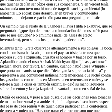
que quienes debían ser oídos eran sus compañeros. Y en verdad tenía
razón: cada uno tuvo una historia de tragedia social y ambiental (lo
ambiental ES social) para desarrollar en breves y contundentes
minutos, que dejaron espacio sólo para una pregunta periodística.
Un ejemplo fue el relato de la ugandesa Flavia Hilda Nakabuye, que se
preguntaba “¿qué tipo de tormenta o inundación debemos sufrir para
que se nos escuche? No emitimos nada (de gases de efecto
invernadero), pero somos los que más lo padecemos”.
Mientras tanto, Greta observaba alternativamente a sus colegas, la boca
con la comisura hacia abajo como el payaso triste, la trenza que
recorría su oreja izquierda, cruzaba el hombro y bajaba por su torso.
Aplaudió cuando el ruso Arshak Makichyan dijo: “please, act now”
(actúen ahora, por favor). En cambio, cuando habló Rosa Whipple -
que porta una camiseta que dice “detengan la supremacía blanca” y
representa a una comunidad indígena norteamericana que luchó contra
los gasoductos construidos en Minnesota en terrenos ancestrales y se
refiere a que la crisis es también espiritual- dejó su mano izquierda
sobre el mentón y la ceja izquierda levantada, como en señal de ira.
Detrás de escenas, y pese a que busca que las decisiones sean tomadas
de manera horizontal y asamblearia, hubo algunas discusiones respecto
del peso de cada región y de quién debía participar en la conferencia
de prensa y quién no. “Hay que parar el eurocentrismo que puede