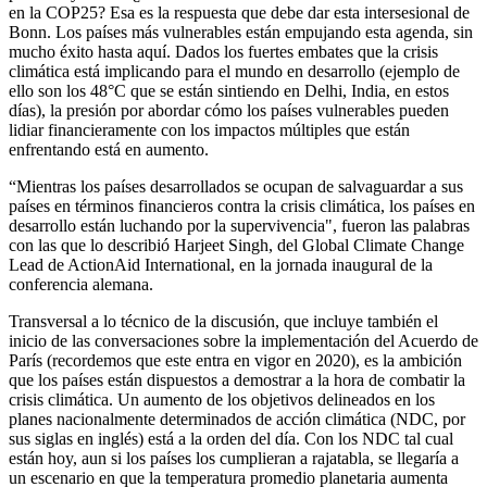
en la COP25? Esa es la respuesta que debe dar esta intersesional de
Bonn. Los países más vulnerables están empujando esta agenda, sin
mucho éxito hasta aquí. Dados los fuertes embates que la crisis
climática está implicando para el mundo en desarrollo (ejemplo de
ello son los 48°C que se están sintiendo en Delhi, India, en estos
días), la presión por abordar cómo los países vulnerables pueden
lidiar financieramente con los impactos múltiples que están
enfrentando está en aumento.
“Mientras los países desarrollados se ocupan de salvaguardar a sus
países en términos financieros contra la crisis climática, los países en
desarrollo están luchando por la supervivencia", fueron las palabras
con las que lo describió Harjeet Singh, del Global Climate Change
Lead de ActionAid International, en la jornada inaugural de la
conferencia alemana.
Transversal a lo técnico de la discusión, que incluye también el
inicio de las conversaciones sobre la implementación del Acuerdo de
París (recordemos que este entra en vigor en 2020), es la ambición
que los países están dispuestos a demostrar a la hora de combatir la
crisis climática. Un aumento de los objetivos delineados en los
planes nacionalmente determinados de acción climática (NDC, por
sus siglas en inglés) está a la orden del día. Con los NDC tal cual
están hoy, aun si los países los cumplieran a rajatabla, se llegaría a
un escenario en que la temperatura promedio planetaria aumenta