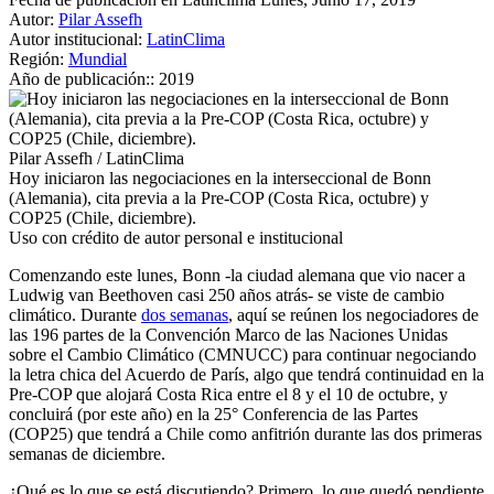
Autor:
Pilar Assefh
Autor institucional:
LatinClima
Región:
Mundial
Año de publicación::
2019
Pilar Assefh / LatinClima
Hoy iniciaron las negociaciones en la interseccional de Bonn
(Alemania), cita previa a la Pre-COP (Costa Rica, octubre) y
COP25 (Chile, diciembre).
Uso con crédito de autor personal e institucional
Comenzando este lunes, Bonn -la ciudad alemana que vio nacer a
Ludwig van Beethoven casi 250 años atrás- se viste de cambio
climático. Durante
dos semanas
, aquí se reúnen los negociadores de
las 196 partes de la Convención Marco de las Naciones Unidas
sobre el Cambio Climático (CMNUCC) para continuar negociando
la letra chica del Acuerdo de París, algo que tendrá continuidad en la
Pre-COP que alojará Costa Rica entre el 8 y el 10 de octubre, y
concluirá (por este año) en la 25° Conferencia de las Partes
(COP25) que tendrá a Chile como anfitrión durante las dos primeras
semanas de diciembre.
¿Qué es lo que se está discutiendo? Primero, lo que quedó pendiente