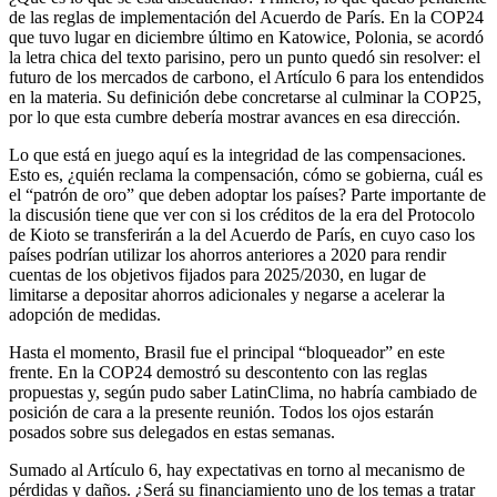
de las reglas de implementación del Acuerdo de París. En la COP24
que tuvo lugar en diciembre último en Katowice, Polonia, se acordó
la letra chica del texto parisino, pero un punto quedó sin resolver: el
futuro de los mercados de carbono, el Artículo 6 para los entendidos
en la materia. Su definición debe concretarse al culminar la COP25,
por lo que esta cumbre debería mostrar avances en esa dirección.
Lo que está en juego aquí es la integridad de las compensaciones.
Esto es, ¿quién reclama la compensación, cómo se gobierna, cuál es
el “patrón de oro” que deben adoptar los países? Parte importante de
la discusión tiene que ver con si los créditos de la era del Protocolo
de Kioto se transferirán a la del Acuerdo de París, en cuyo caso los
países podrían utilizar los ahorros anteriores a 2020 para rendir
cuentas de los objetivos fijados para 2025/2030, en lugar de
limitarse a depositar ahorros adicionales y negarse a acelerar la
adopción de medidas.
Hasta el momento, Brasil fue el principal “bloqueador” en este
frente. En la COP24 demostró su descontento con las reglas
propuestas y, según pudo saber LatinClima, no habría cambiado de
posición de cara a la presente reunión. Todos los ojos estarán
posados sobre sus delegados en estas semanas.
Sumado al Artículo 6, hay expectativas en torno al mecanismo de
pérdidas y daños. ¿Será su financiamiento uno de los temas a tratar