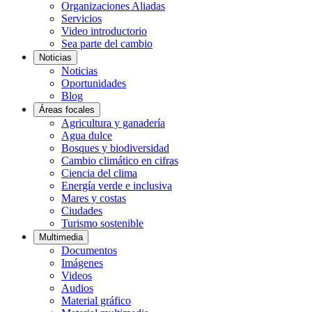
Organizaciones Aliadas
Servicios
Video introductorio
Sea parte del cambio
Noticias
Noticias
Oportunidades
Blog
Áreas focales
Agricultura y ganadería
Agua dulce
Bosques y biodiversidad
Cambio climático en cifras
Ciencia del clima
Energía verde e inclusiva
Mares y costas
Ciudades
Turismo sostenible
Multimedia
Documentos
Imágenes
Videos
Audios
Material gráfico