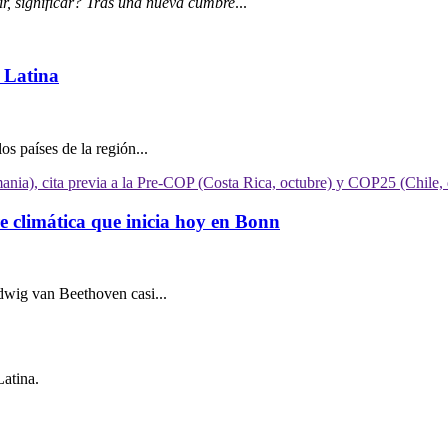
r, significar? Tras una nueva cumbre
...
 Latina
s países de la región...
e climática que inicia hoy en Bonn
dwig van Beethoven casi...
Latina.