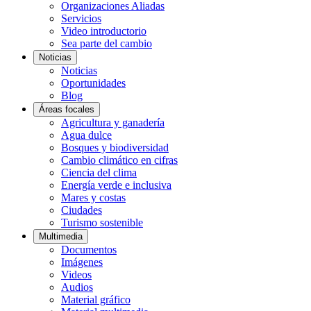
Organizaciones Aliadas
Servicios
Video introductorio
Sea parte del cambio
Noticias
Noticias
Oportunidades
Blog
Áreas focales
Agricultura y ganadería
Agua dulce
Bosques y biodiversidad
Cambio climático en cifras
Ciencia del clima
Energía verde e inclusiva
Mares y costas
Ciudades
Turismo sostenible
Multimedia
Documentos
Imágenes
Videos
Audios
Material gráfico