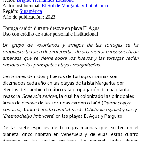
Autor institucional:
El Sol de Margarita y LatinClima
Región:
Suramérica
Año de publicación::
2023
Tortuga cardón durante desove en playa El Agua
Uso con crédito de autor personal e institucional
Un grupo de voluntarios y amigos de las tortugas se ha
propuesto la tarea de protegerlas de una mortal e insospechada
amenaza que se cierne sobre los huevos y las tortugas recién
nacidas en las principales playas margariteñas.
Centenares de nidos y huevos de tortugas marinas son
diezmados cada año en las playas de la Isla Margarita por
efectos del cambio climático y la propagación de una planta
invasora,
Scaevola sericea
, la cual ha colonizado las principales
áreas de desove de las tortugas cardón o laúd (
Dermochelys
coriacea
), boba (
Caretta caretta
), verde (
Chelonia mydas
) y carey
(
Eretmochelys imbricata
)
en las playas El Agua y Parguito.
De las siete especies de tortugas marinas que existen en el
planeta, cinco habitan en Venezuela y, de ellas, estas cuatro
desovan en las costas insulares. En general, todas deben