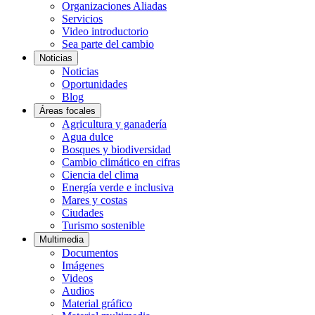
Organizaciones Aliadas
Servicios
Video introductorio
Sea parte del cambio
Noticias
Noticias
Oportunidades
Blog
Áreas focales
Agricultura y ganadería
Agua dulce
Bosques y biodiversidad
Cambio climático en cifras
Ciencia del clima
Energía verde e inclusiva
Mares y costas
Ciudades
Turismo sostenible
Multimedia
Documentos
Imágenes
Videos
Audios
Material gráfico