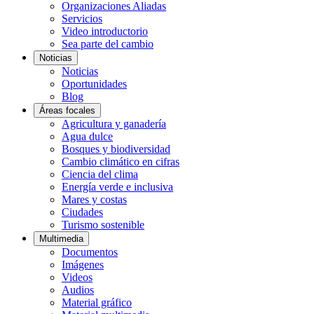
Organizaciones Aliadas
Servicios
Video introductorio
Sea parte del cambio
Noticias
Noticias
Oportunidades
Blog
Áreas focales
Agricultura y ganadería
Agua dulce
Bosques y biodiversidad
Cambio climático en cifras
Ciencia del clima
Energía verde e inclusiva
Mares y costas
Ciudades
Turismo sostenible
Multimedia
Documentos
Imágenes
Videos
Audios
Material gráfico