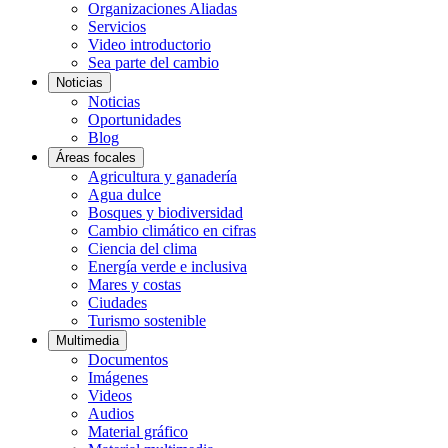
Organizaciones Aliadas
Servicios
Video introductorio
Sea parte del cambio
Noticias
Noticias
Oportunidades
Blog
Áreas focales
Agricultura y ganadería
Agua dulce
Bosques y biodiversidad
Cambio climático en cifras
Ciencia del clima
Energía verde e inclusiva
Mares y costas
Ciudades
Turismo sostenible
Multimedia
Documentos
Imágenes
Videos
Audios
Material gráfico