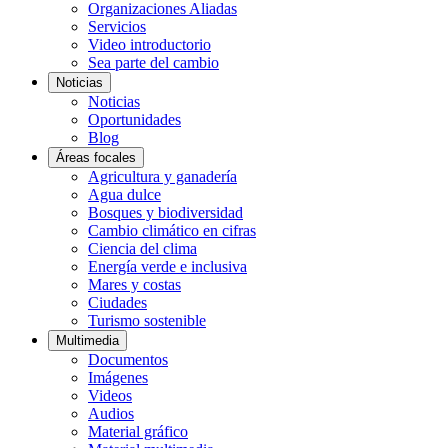
Organizaciones Aliadas
Servicios
Video introductorio
Sea parte del cambio
Noticias
Noticias
Oportunidades
Blog
Áreas focales
Agricultura y ganadería
Agua dulce
Bosques y biodiversidad
Cambio climático en cifras
Ciencia del clima
Energía verde e inclusiva
Mares y costas
Ciudades
Turismo sostenible
Multimedia
Documentos
Imágenes
Videos
Audios
Material gráfico