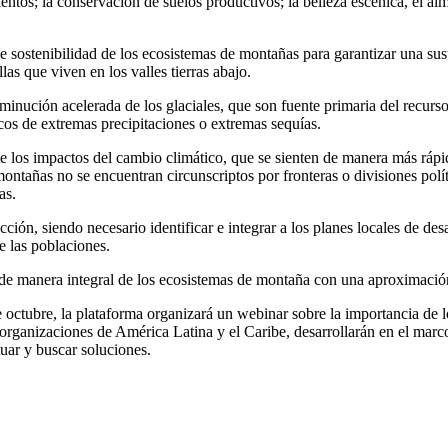
ntos; la conservación de suelos productivos; la belleza escénica, el al
de sostenibilidad de los ecosistemas de montañas para garantizar una sus
s que viven en los valles tierras abajo.
inución acelerada de los glaciales, que son fuente primaria del recurso
icos de extremas precipitaciones o extremas sequías.
te los impactos del cambio climático, que se sienten de manera más ráp
ontañas no se encuentran circunscriptos por fronteras o divisiones pol
as.
ción, siendo necesario identificar e integrar a los planes locales de desa
 las poblaciones.
 de manera integral de los ecosistemas de montaña con una aproximación
 octubre, la plataforma organizará un webinar sobre la importancia de 
as organizaciones de América Latina y el Caribe, desarrollarán en el mar
tuar y buscar soluciones.