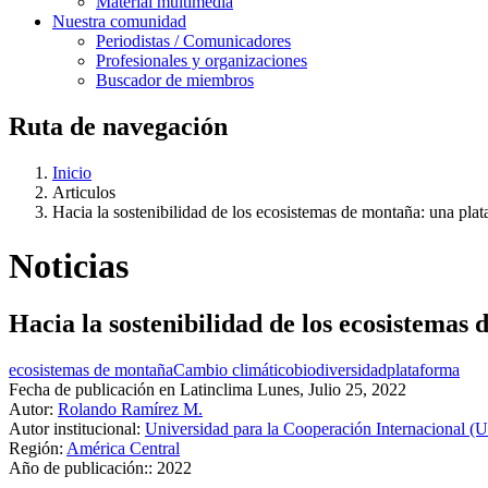
Material multimedia
Nuestra comunidad
Periodistas / Comunicadores
Profesionales y organizaciones
Buscador de miembros
Ruta de navegación
Inicio
Articulos
Hacia la sostenibilidad de los ecosistemas de montaña: una pla
Noticias
Hacia la sostenibilidad de los ecosistema
ecosistemas de montaña
Cambio climático
biodiversidad
plataforma
Fecha de publicación en Latinclima
Lunes, Julio 25, 2022
Autor:
Rolando Ramírez M.
Autor institucional:
Universidad para la Cooperación Internacional (
Región:
América Central
Año de publicación::
2022