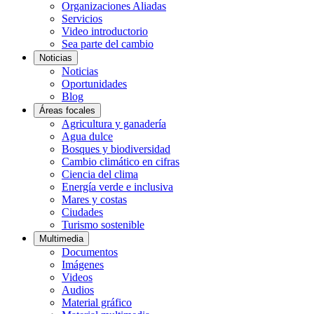
Organizaciones Aliadas
Servicios
Video introductorio
Sea parte del cambio
Noticias
Noticias
Oportunidades
Blog
Áreas focales
Agricultura y ganadería
Agua dulce
Bosques y biodiversidad
Cambio climático en cifras
Ciencia del clima
Energía verde e inclusiva
Mares y costas
Ciudades
Turismo sostenible
Multimedia
Documentos
Imágenes
Videos
Audios
Material gráfico