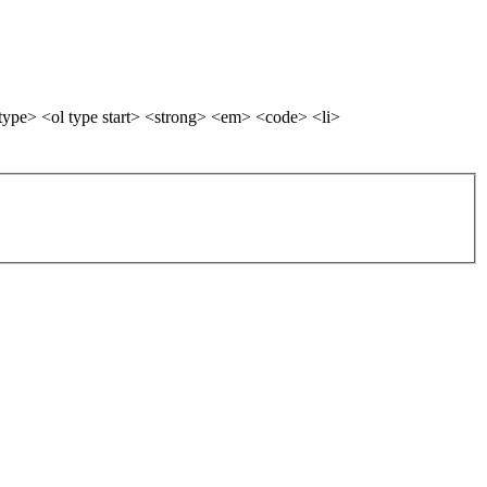
ype> <ol type start> <strong> <em> <code> <li>