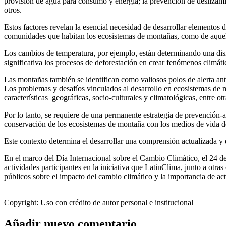
provisión de agua para consumo y energía; la prevención de deslizamie
otros.
Estos factores revelan la esencial necesidad de desarrollar elementos 
comunidades que habitan los ecosistemas de montañas, como de aquella
Los cambios de temperatura, por ejemplo, están determinando una dism
significativa los procesos de deforestación en crear fenómenos climát
Las montañas también se identifican como valiosos polos de alerta an
Los problemas y desafíos vinculados al desarrollo en ecosistemas de m
características geográficas, socio-culturales y climatológicas, entre otr
Por lo tanto, se requiere de una permanente estrategia de prevención-ac
conservación de los ecosistemas de montaña con los medios de vida de
Este contexto determina el desarrollar una comprensión actualizada y
En el marco del Día Internacional sobre el Cambio Climático, el 24 de
actividades participantes en la iniciativa que LatinClima, junto a otr
públicos sobre el impacto del cambio climático y la importancia de ac
Copyright:
Uso con crédito de autor personal e institucional
Añadir nuevo comentario