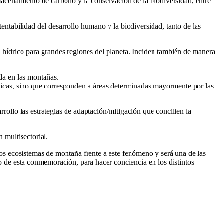
macenamiento de carbono y la conservación de la biodiversidad, entre
tentabilidad del desarrollo humano y la biodiversidad, tanto de las
 hídrico para grandes regiones del planeta. Inciden también de manera
ida en las montañas.
íticas, sino que corresponden a áreas determinadas mayormente por las
rrollo las estrategias de adaptación/mitigación que concilien la
 multisectorial.
los ecosistemas de montaña frente a este fenómeno y será una de las
co de esta conmemoración, para hacer conciencia en los distintos