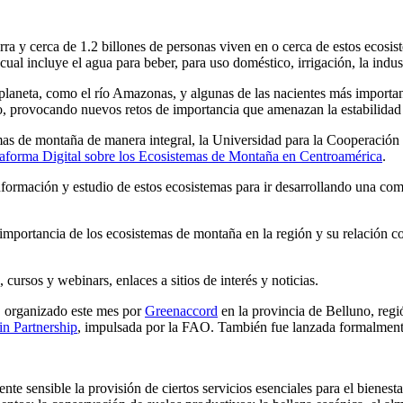
ra y cerca de 1.2 billones de personas viven en o cerca de estos ecosi
cual incluye el agua para beber, para uso doméstico, irrigación, la indus
planeta, como el río Amazonas, y algunas de las nacientes más important
, provocando nuevos retos de importancia que amenazan la estabilidad d
mas de montaña de manera integral, la Universidad para la Cooperación
taforma Digital sobre los Ecosistemas de Montaña en Centroamérica
.
nformación y estudio de estos ecosistemas para ir desarrollando una comp
 importancia de los ecosistemas de montaña en la región y su relación 
 cursos y webinars, enlaces a sitios de interés y noticias.
, organizado este mes por
Greenaccord
en la provincia de Belluno, regió
n Partnership
, impulsada por la FAO. También fue lanzada formalment
te sensible la provisión de ciertos servicios esenciales para el bienest