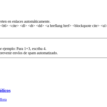
erten en enlaces automáticamente.
6> <cite> <dl> <dt> <dd> <a hreflang href> <blockquote cite> <ul t
r ejemplo: Para 1+3, escriba 4.
 prevenir envíos de spam automatizado.
ólicos