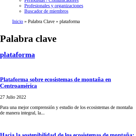
Periodistas / Comunicadores
Profesionales y organizaciones
Buscador de miembros
Inicio
Palabra Clave
plataforma
Ruta
de
Palabra clave
navegación
plataforma
Plataforma sobre ecosistemas de montaña en
Centroamérica
27 Julio 2022
Para una mejor comprensión y estudio de los ecosistemas de montaña
de manera integral, la...
Hacia la sostenibilidad de los ecosistemas de montaña: