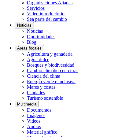
Organizaciones Aliadas
Servicios
Video introductorio
Sea parte del cambio
Noticias
Noticias
Oportunidades
Blog
Áreas focales
Agricultura y ganadería
Agua dulce
Bosques y biodiversidad
Cambio climático en cifras
Ciencia del clima
Energía verde e inclusiva
Mares y costas
Ciudades
Turismo sostenible
Multimedia
Documentos
Imágenes
Videos
Audios
Material gráfico