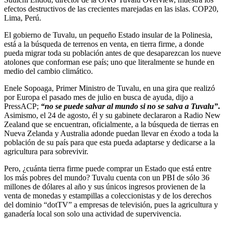
efectos destructivos de las crecientes marejadas en las islas. COP20,
Lima, Perú.
El gobierno de Tuvalu, un pequeño Estado insular de la Polinesia,
está a la búsqueda de terrenos en venta, en tierra firme, a donde
pueda migrar toda su población antes de que desaparezcan los nueve
atolones que conforman ese país; uno que literalmente se hunde en
medio del cambio climático.
Enele Sopoaga, Primer Ministro de Tuvalu, en una gira que realizó
por Europa el pasado mes de julio en busca de ayuda, dijo a
PressACP;
“no se puede salvar al mundo si no se salva a Tuvalu”
.
Asimismo, el 24 de agosto, él y su gabinete declararon a Radio New
Zealand que se encuentran, oficialmente, a la búsqueda de tierras en
Nueva Zelanda y Australia adonde puedan llevar en éxodo a toda la
población de su país para que esta pueda adaptarse y dedicarse a la
agricultura para sobrevivir.
Pero, ¿cuánta tierra firme puede comprar un Estado que está entre
los más pobres del mundo? Tuvalu cuenta con un PBI de sólo 36
millones de dólares al año y sus únicos ingresos provienen de la
venta de monedas y estampillas a coleccionistas y de los derechos
del dominio “dotTV” a empresas de televisión, pues la agricultura y
ganadería local son solo una actividad de supervivencia.