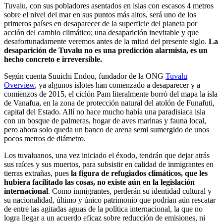
Tuvalu, con sus pobladores asentados en islas con escasos 4 metros
sobre el nivel del mar en sus puntos más altos, será uno de los
primeros países en desaparecer de la superficie del planeta por
acción del cambio climático; una desaparición inevitable y que
desafortunadamente veremos antes de la mitad del presente siglo.
La
desaparición de Tuvalu no es una predicción alarmista, es un
hecho concreto e irreversible.
Según cuenta Suuichi Endou, fundador de la ONG
Tuvalu
Overview
, ya algunos islotes han comenzado a desaparecer y a
comienzos de 2015, el ciclón Pam literalmente borró del mapa la isla
de Vanafua, en la zona de protección natural del atolón de Funafuti,
capital del Estado. Allí no hace mucho había una paradisiaca isla
con un bosque de palmeras, hogar de aves marinas y fauna local,
pero ahora solo queda un banco de arena semi sumergido de unos
pocos metros de diámetro.
Los tuvaluanos, una vez iniciado el éxodo, tendrán que dejar atrás
sus raíces y sus muertos, para subsistir en calidad de inmigrantes en
tierras extrañas, pues
la figura de refugiados climáticos, que les
hubiera facilitado las cosas, no existe aún en la legislación
internacional
. Como inmigrantes, perderán su identidad cultural y
su nacionalidad, último y único patrimonio que podrían aún rescatar
de entre las agitadas aguas de la política internacional, la que no
logra llegar a un acuerdo eficaz sobre reducción de emisiones, ni