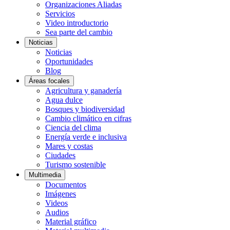
Organizaciones Aliadas
Servicios
Video introductorio
Sea parte del cambio
Noticias
Noticias
Oportunidades
Blog
Áreas focales
Agricultura y ganadería
Agua dulce
Bosques y biodiversidad
Cambio climático en cifras
Ciencia del clima
Energía verde e inclusiva
Mares y costas
Ciudades
Turismo sostenible
Multimedia
Documentos
Imágenes
Videos
Audios
Material gráfico