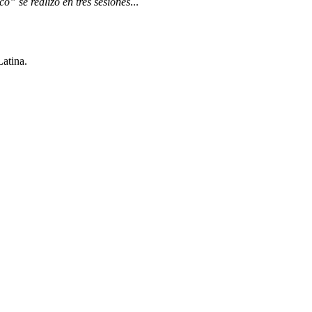
” se realizó en tres sesiones
...
Latina.