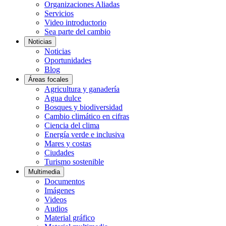
Organizaciones Aliadas
Servicios
Video introductorio
Sea parte del cambio
Noticias
Noticias
Oportunidades
Blog
Áreas focales
Agricultura y ganadería
Agua dulce
Bosques y biodiversidad
Cambio climático en cifras
Ciencia del clima
Energía verde e inclusiva
Mares y costas
Ciudades
Turismo sostenible
Multimedia
Documentos
Imágenes
Videos
Audios
Material gráfico