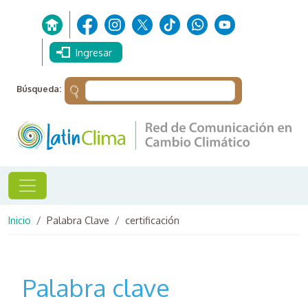
Pasar al contenido principal
Ingresar
Búsqueda:
Ruta de navegación
Inicio
Palabra Clave
certificación
Palabra clave