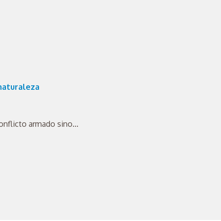
naturaleza
nflicto armado sino...