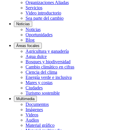
Organizaciones Aliadas
Servicios
Video introductorio
Sea parte del cambio
Noticias
Noticias
Oportunidades
Blog
Áreas focales
Agricultura y ganadería
Agua dulce
Bosques y biodiversidad
Cambio climático en cifras
Ciencia del clima
Energía verde e inclusiva
Mares y costas
Ciudades
Turismo sostenible
Multimedia
Documentos
Imágenes
Videos
Audios
Material gráfico