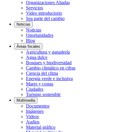
Organizaciones Aliadas
Servicios
Video introductorio
Sea parte del cambio
Noticias
Noticias
Oportunidades
Blog
Áreas focales
Agricultura y ganadería
Agua dulce
Bosques y biodiversidad
Cambio climático en cifras
Ciencia del clima
Energía verde e inclusiva
Mares y costas
Ciudades
Turismo sostenible
Multimedia
Documentos
Imágenes
Videos
Audios
Material gráfico