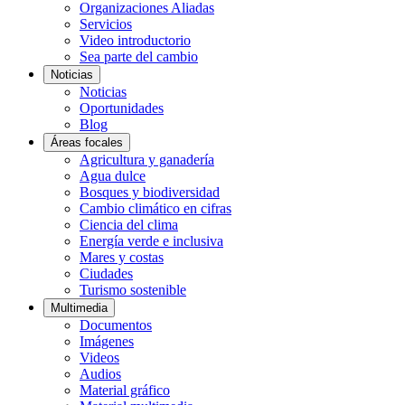
Organizaciones Aliadas
Servicios
Video introductorio
Sea parte del cambio
Noticias
Noticias
Oportunidades
Blog
Áreas focales
Agricultura y ganadería
Agua dulce
Bosques y biodiversidad
Cambio climático en cifras
Ciencia del clima
Energía verde e inclusiva
Mares y costas
Ciudades
Turismo sostenible
Multimedia
Documentos
Imágenes
Videos
Audios
Material gráfico