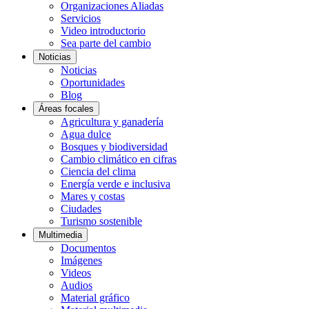
Organizaciones Aliadas
Servicios
Video introductorio
Sea parte del cambio
Noticias
Noticias
Oportunidades
Blog
Áreas focales
Agricultura y ganadería
Agua dulce
Bosques y biodiversidad
Cambio climático en cifras
Ciencia del clima
Energía verde e inclusiva
Mares y costas
Ciudades
Turismo sostenible
Multimedia
Documentos
Imágenes
Videos
Audios
Material gráfico