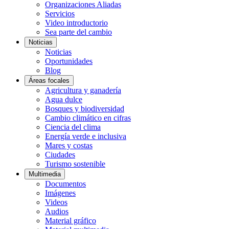
Organizaciones Aliadas
Servicios
Video introductorio
Sea parte del cambio
Noticias
Noticias
Oportunidades
Blog
Áreas focales
Agricultura y ganadería
Agua dulce
Bosques y biodiversidad
Cambio climático en cifras
Ciencia del clima
Energía verde e inclusiva
Mares y costas
Ciudades
Turismo sostenible
Multimedia
Documentos
Imágenes
Videos
Audios
Material gráfico