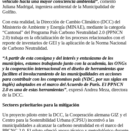
vehículo hacia una mayor consciencia ambiental”
, comentó
Juliana Madrigal, ingeniera ambiental de la Municipalidad de
Golfito.
Con esta realidad, la Dirección de Cambio Climático (DCC) del
Ministerio de Ambiente y Energía (MINAE), mediante la categoría
“Cantonal” del Programa País Carbono Neutralidad 2.0 (PPNCN
2.0) trabaja en la oficialización de los procesos relacionados con el
reporte de inventarios de GEI y la aplicación de la Norma Nacional
de Carbono Neutralidad.
“A partir de esta consigna y del interés y entusiasmo de los
municipios, estamos trabajando junto con la academia, las ONGs
y la cooperación internacional en el diseño de herramientas que
faciliten el involucramiento de las municipalidades en acciones
para contribuir con los compromisos país (NDC, por sus siglas en
inglés) adoptados en el marco del Acuerdo de París. El PPNCN
2.0 es una de estas herramientas”
, expresó Andrea Meza, directora
de la DCC.
Sectores prioritarios para la mitigación
Un proyecto piloto entre la DCC, la Cooperación alemana GIZ y el
Centro para la Sostenibilidad Urbana (CPSU) incentivó a las
municipalidades a alcanzar la carbono neutralidad en el marco del
PPCNC 2.0. El piloto ofreció apoyo técnico y metodológico durante