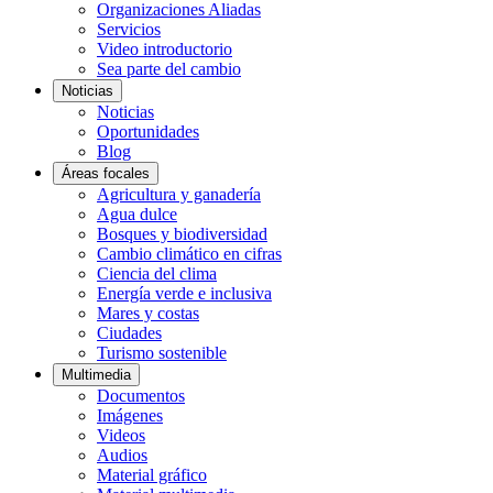
Organizaciones Aliadas
Servicios
Video introductorio
Sea parte del cambio
Noticias
Noticias
Oportunidades
Blog
Áreas focales
Agricultura y ganadería
Agua dulce
Bosques y biodiversidad
Cambio climático en cifras
Ciencia del clima
Energía verde e inclusiva
Mares y costas
Ciudades
Turismo sostenible
Multimedia
Documentos
Imágenes
Videos
Audios
Material gráfico