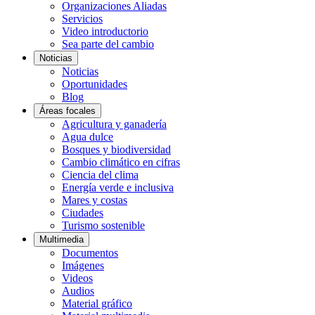
Organizaciones Aliadas
Servicios
Video introductorio
Sea parte del cambio
Noticias
Noticias
Oportunidades
Blog
Áreas focales
Agricultura y ganadería
Agua dulce
Bosques y biodiversidad
Cambio climático en cifras
Ciencia del clima
Energía verde e inclusiva
Mares y costas
Ciudades
Turismo sostenible
Multimedia
Documentos
Imágenes
Videos
Audios
Material gráfico