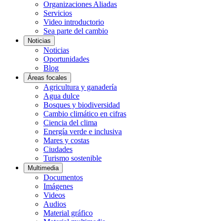
Organizaciones Aliadas
Servicios
Video introductorio
Sea parte del cambio
Noticias
Noticias
Oportunidades
Blog
Áreas focales
Agricultura y ganadería
Agua dulce
Bosques y biodiversidad
Cambio climático en cifras
Ciencia del clima
Energía verde e inclusiva
Mares y costas
Ciudades
Turismo sostenible
Multimedia
Documentos
Imágenes
Videos
Audios
Material gráfico