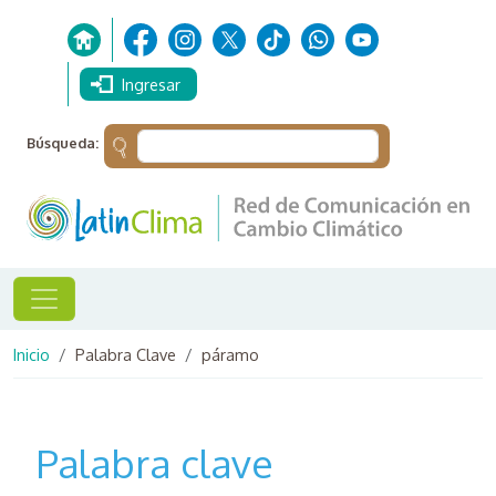
Pasar al contenido principal
Ingresar
Búsqueda:
Ruta de navegación
Inicio
Palabra Clave
páramo
Palabra clave