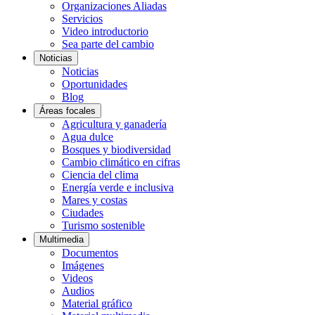
Organizaciones Aliadas
Servicios
Video introductorio
Sea parte del cambio
Noticias
Noticias
Oportunidades
Blog
Áreas focales
Agricultura y ganadería
Agua dulce
Bosques y biodiversidad
Cambio climático en cifras
Ciencia del clima
Energía verde e inclusiva
Mares y costas
Ciudades
Turismo sostenible
Multimedia
Documentos
Imágenes
Videos
Audios
Material gráfico