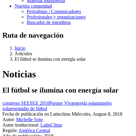
Material multimedia
Nuestra comunidad
Periodistas / Comunicadores
Profesionales y organizaciones
Buscador de miembros
Ruta de navegación
Inicio
Articulos
El fútbol se ilumina con energía solar
Noticias
El fútbol se ilumina con energía solar
congreso SEE
SEE 2018
Parque Viva
energía solar
paneles
solares
estadio de fútbol
Fecha de publicación en Latinclima
Miércoles, August 8, 2018
Autor:
Michelle Soto
Autor institucional:
LatinClima
Región:
América Central
Año de publicación::
2018