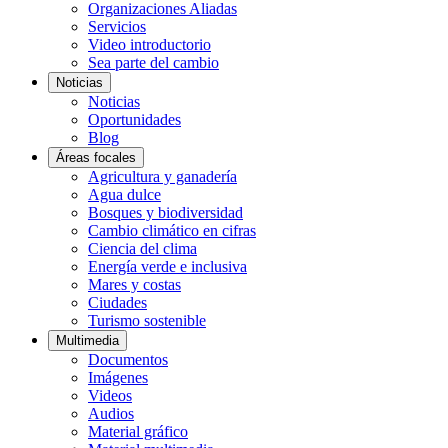
Organizaciones Aliadas
Servicios
Video introductorio
Sea parte del cambio
Noticias
Noticias
Oportunidades
Blog
Áreas focales
Agricultura y ganadería
Agua dulce
Bosques y biodiversidad
Cambio climático en cifras
Ciencia del clima
Energía verde e inclusiva
Mares y costas
Ciudades
Turismo sostenible
Multimedia
Documentos
Imágenes
Videos
Audios
Material gráfico