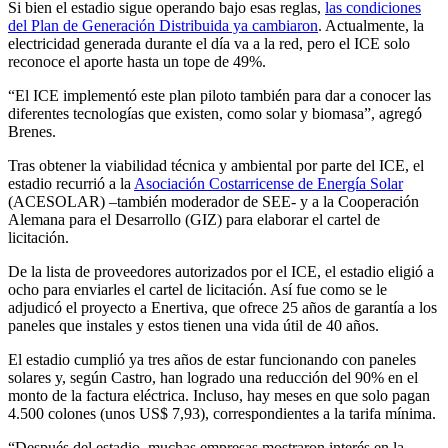
Si bien el estadio sigue operando bajo esas reglas,
las condiciones
del Plan de Generación Distribuida ya cambiaron
. Actualmente, la
electricidad generada durante el día va a la red, pero el ICE solo
reconoce el aporte hasta un tope de 49%.
“El ICE implementó este plan piloto también para dar a conocer las
diferentes tecnologías que existen, como solar y biomasa”, agregó
Brenes.
Tras obtener la viabilidad técnica y ambiental por parte del ICE, el
estadio recurrió a la
Asociación Costarricense de Energía Solar
(ACESOLAR) –también moderador de SEE- y a la Cooperación
Alemana para el Desarrollo (GIZ) para elaborar el cartel de
licitación.
De la lista de proveedores autorizados por el ICE, el estadio eligió a
ocho para enviarles el cartel de licitación. Así fue como se le
adjudicó el proyecto a Enertiva, que ofrece 25 años de garantía a los
paneles que instales y estos tienen una vida útil de 40 años.
El estadio cumplió ya tres años de estar funcionando con paneles
solares y, según Castro, han logrado una reducción del 90% en el
monto de la factura eléctrica. Incluso, hay meses en que solo pagan
4.500 colones (unos US$ 7,93), correspondientes a la tarifa mínima.
“Después del estadio, muchas empresas mostraron interés en la