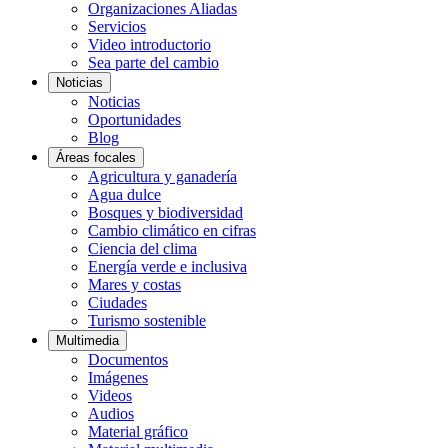
Organizaciones Aliadas
Servicios
Video introductorio
Sea parte del cambio
Noticias
Noticias
Oportunidades
Blog
Áreas focales
Agricultura y ganadería
Agua dulce
Bosques y biodiversidad
Cambio climático en cifras
Ciencia del clima
Energía verde e inclusiva
Mares y costas
Ciudades
Turismo sostenible
Multimedia
Documentos
Imágenes
Videos
Audios
Material gráfico