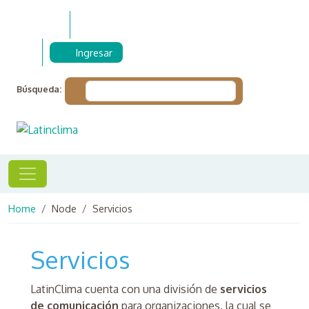
Skip to main content
Ingresar
Búsqueda:
Breadcrumb
Home
Node
Servicios
Servicios
LatinClima cuenta con una división de
servicios
de comunicación
para organizaciones, la cual se