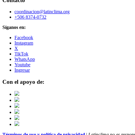
Contacto
coordinacion@latinclima.org
+506 8374-0732
Síganos en:
Facebook
Instagram
X
TikTok
WhatsApp
Youtube
Ingresar
Con el apoyo de:
Términos de uso y política de privacidad
|
Latinclima no es respons