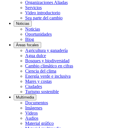
Organizaciones Aliadas
Servicios
Video introductorio
Sea parte del cambio
Noticias
Noticias
Oportunidades
Blog
Áreas focales
Agricultura y ganadería
Agua dulce
Bosques y biodiversidad
Cambio climático en cifras
Ciencia del clima
Energía verde e inclusiva
Mares y costas
Ciudades
Turismo sostenible
Multimedia
Documentos
Imágenes
Videos
Audios
Material gráfico