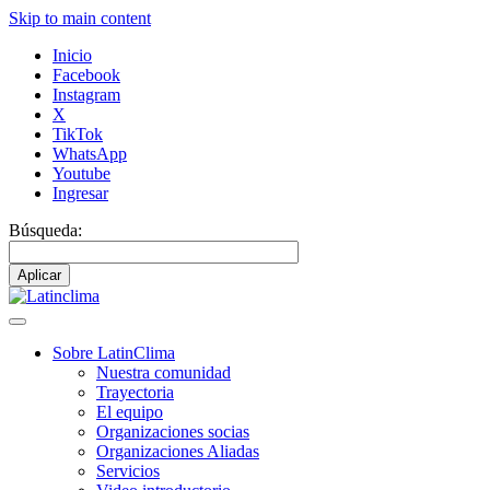
Skip to main content
Inicio
Facebook
Instagram
X
TikTok
WhatsApp
Youtube
Ingresar
Búsqueda:
Sobre LatinClima
Nuestra comunidad
Main
Trayectoria
navigation
El equipo
Organizaciones socias
Organizaciones Aliadas
Servicios