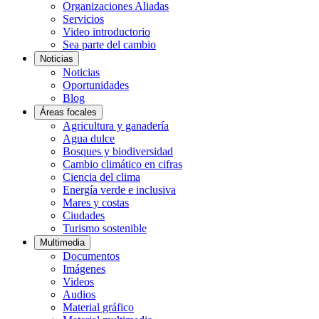
Organizaciones Aliadas
Servicios
Video introductorio
Sea parte del cambio
Noticias
Noticias
Oportunidades
Blog
Áreas focales
Agricultura y ganadería
Agua dulce
Bosques y biodiversidad
Cambio climático en cifras
Ciencia del clima
Energía verde e inclusiva
Mares y costas
Ciudades
Turismo sostenible
Multimedia
Documentos
Imágenes
Videos
Audios
Material gráfico