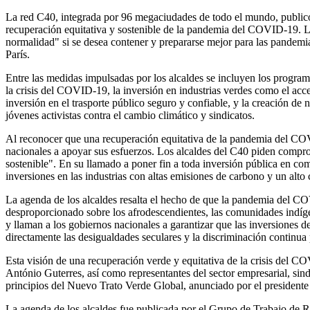
La red C40, integrada por 96 megaciudades de todo el mundo, publicó
recuperación equitativa y sostenible de la pandemia del COVID-19. 
normalidad" si se desea contener y prepararse mejor para las pandemias
París.
Entre las medidas impulsadas por los alcaldes se incluyen los progra
la crisis del COVID-19, la inversión en industrias verdes como el acce
inversión en el trasporte público seguro y confiable, y la creación de 
jóvenes activistas contra el cambio climático y sindicatos.
Al reconocer que una recuperación equitativa de la pandemia del COV
nacionales a apoyar sus esfuerzos. Los alcaldes del C40 piden compro
sostenible". En su llamado a poner fin a toda inversión pública en co
inversiones en las industrias con altas emisiones de carbono y un alt
La agenda de los alcaldes resalta el hecho de que la pandemia del CO
desproporcionado sobre los afrodescendientes, las comunidades indígen
y llaman a los gobiernos nacionales a garantizar que las inversiones 
directamente las desigualdades seculares y la discriminación continua
Esta visión de una recuperación verde y equitativa de la crisis del C
António Guterres, así como representantes del sector empresarial, sind
principios del Nuevo Trato Verde Global, anunciado por el president
La agenda de los alcaldes fue publicada por el Grupo de Trabajo de 