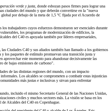
peración verde y justa,
donde esbozan pasos firmes para lograr una
has ciudades del mundo y que deberán convertirse en la "nueva
o global por debajo de la meta de 1,5 °C fijada por el Acuerdo de
 los trabajadores cuyos esfuerzos demostraron ser esenciales durante
s vulnerables, los programas de modernización de edificios, la
lcaldes del C40 es apoyada también por líderes empresariales,
 las Ciudades C40 y sus aliados también han llamado a los gobiernos
 y los paquetes de estímulo promuevan una transición justa y
deben aprovechar este momento para abandonar decisivamente las
uro de bajas emisiones de carbono".
ades de las distintas regiones del mundo, con un impacto
informales. Los alcaldes se comprometen a combatir estas injusticias
comunidades más justas e inclusivas y sirvan para enfrentar
 mundo, incluido el mismo Secretario General de las Naciones Unidas,
nizaciones civiles y muchos sectores más. La visión se basa en los
ial de Alcaldes del C40 en Copenhague.
ección del presidente del C40 y alcalde de Los Ángeles, Eric