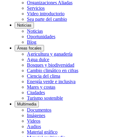
Organizaciones Aliadas
Servicios
Video introductorio
Sea parte del cambio
Noticias
Noticias
Oportunidades
Blog
Áreas focales
Agricultura y ganadería
Agua dulce
Bosques y biodiversidad
Cambio climático en cifras
Ciencia del clima
Energía verde e inclusiva
Mares y costas
Ciudades
Turismo sostenible
Multimedia
Documentos
Imágenes
Videos
Audios
Material gráfico