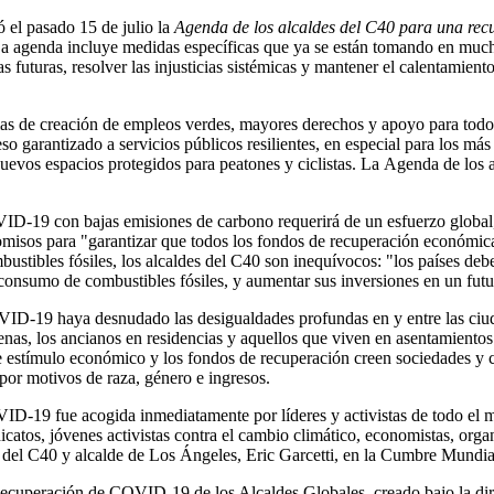
 el pasado 15 de julio la
Agenda de los alcaldes del C40 para una recu
La agenda incluye medidas específicas que ya se están tomando en muc
 futuras, resolver las injusticias sistémicas y mantener el calentamient
mas de creación de empleos verdes, mayores derechos y apoyo para todos
so garantizado a servicios públicos resilientes, en especial para los má
nuevos espacios protegidos para peatones y ciclistas. La
Agenda de los a
ID-19 con bajas emisiones de carbono requerirá de un esfuerzo global,
misos para "garantizar que todos los fondos de recuperación económica
mbustibles fósiles, los alcaldes del C40 son inequívocos: "los países 
o consumo de combustibles fósiles, y aumentar sus inversiones en un fut
VID-19 haya desnudado las desigualdades profundas en y entre las ciud
as, los ancianos en residencias y aquellos que viven en asentamientos 
de estímulo económico y los fondos de recuperación creen sociedades y 
 por motivos de raza, género e ingresos.
OVID-19 fue acogida inmediatamente por líderes y activistas de todo el
icatos, jóvenes activistas contra el cambio climático, economistas, orga
e del C40 y alcalde de Los Ángeles, Eric Garcetti, en la Cumbre Mund
Recuperación de COVID-19 de los Alcaldes Globales, creado bajo la dir