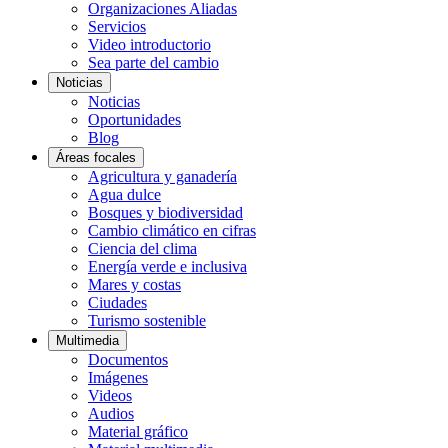
Organizaciones Aliadas
Servicios
Video introductorio
Sea parte del cambio
Noticias
Noticias
Oportunidades
Blog
Áreas focales
Agricultura y ganadería
Agua dulce
Bosques y biodiversidad
Cambio climático en cifras
Ciencia del clima
Energía verde e inclusiva
Mares y costas
Ciudades
Turismo sostenible
Multimedia
Documentos
Imágenes
Videos
Audios
Material gráfico