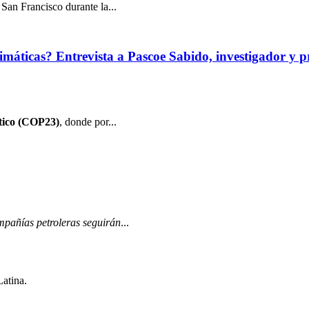
San Francisco durante la...
s climáticas? Entrevista a Pascoe Sabido, investigado
tico (COP23)
, donde por...
mpañías petroleras seguirán
...
Latina.