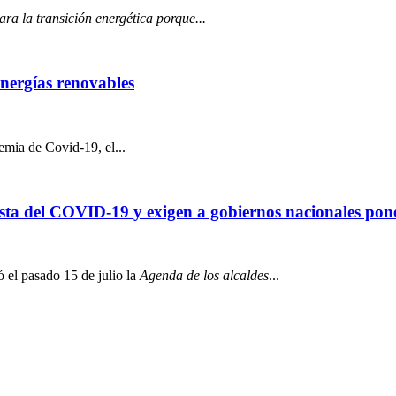
ra la transición energética porque...
energías renovables
emia de Covid-19, el...
ta del COVID-19 y exigen a gobiernos nacionales poner 
 el pasado 15 de julio la
Agenda de los alcaldes
...