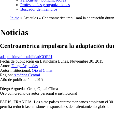
Periodistas / Comunicadores
Profesionales y organizaciones
Buscador de miembros
Inicio
Articulos
Centroamérica impulsará la adaptación duran
Ruta
de
Noticias
navegación
Centroamérica impulsará la adaptación du
adaptación
vulnerabilidad
COP21
Fecha de publicación en Latinclima
Lunes, Noviembre 30, 2015
Autor:
Diego Arguedas
Autor institucional:
Ojo al Clima
Región:
América Central
Año de publicación::
2015
Diego Arguedas Ortiz, Ojo al Clima
Uso con crédito de autor personal e institucional
PARÍS, FRANCIA. Los siete países centroamericanos empiezan el 30 de 
permita reducir las emisiones responsables del calentamiento global.