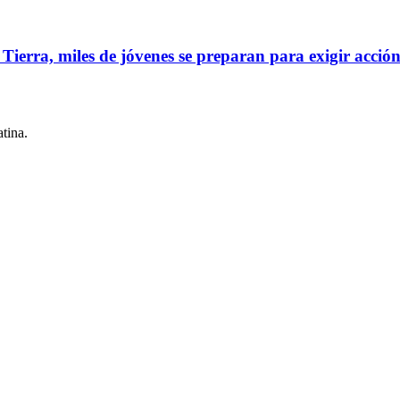
ra, miles de jóvenes se preparan para exigir acción c
tina.