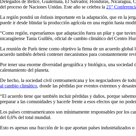
Delegados de Belice, Guatemala, El Salvador, Honduras, Nicaragua, Cos
del proceso de Naciones Unidas. Este año se celebra la
21° Conferenci
La región pondrá un énfasis importante en la adaptación, que en la jerg
puede ir desde blindar la producción agrícola en una región hasta modif
“Como región, esperaríamos que adaptación fuera un pilar y que tuviera
nicaragüense Tania Guillén, oficial de cambio climático del Centro Hum
La reunión de París tiene como objetivo la firma de un acuerdo global 
acuerdo también deberá contener mecanismos para constantemente revis
Por tener una enorme diversidad geográfica y biológica, una sociedad d
calentamiento del planeta.
De hecho, la sociedad civil centroamericana y los negociadores de to
al cambio climático
, donde las pérdidas por eventos extremos y desastr
“El acuerdo tiene que también incluir pérdidas y daños, porque sabemo
preparar a las comunidades y hacerle frente a esos efectos que no pode
Los países centroamericanos son mínimamente responsables por los camb
del 0,6% del total mundial.
Esto es apenas una fracción de lo que aportan países industrializados