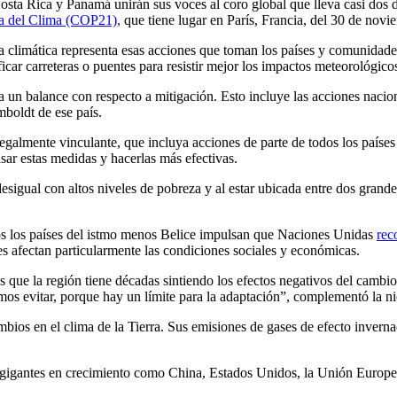
ta Rica y Panamá unirán sus voces al coro global que lleva casi dos d
a del Clima (COP21),
que tiene lugar en París, Francia, del 30 de novi
a climática representa esas acciones que toman los países y comunidades
icar carreteras o puentes para resistir mejor los impactos meteorológico
 un balance con respecto a mitigación. Esto incluye las acciones nacion
boldt de ese país.
legalmente vinculante, que incluya acciones de parte de todos los paíse
ar estas medidas y hacerlas más efectivas.
esigual con altos niveles de pobreza y al estar ubicada entre dos grand
dos los países del istmo menos Belice impulsan que Naciones Unidas
rec
es afectan particularmente las condiciones sociales y económicas.
s que la región tiene décadas sintiendo los efectos negativos del cam
mos evitar, porque hay un límite para la adaptación”, complementó la n
ios en el clima de la Tierra. Sus emisiones de gases de efecto inverna
 o gigantes en crecimiento como China, Estados Unidos, la Unión Europe