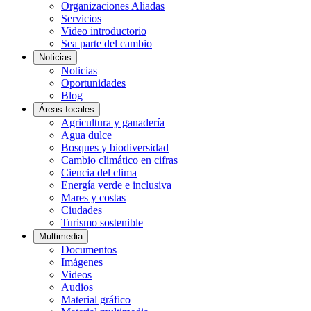
Organizaciones Aliadas
Servicios
Video introductorio
Sea parte del cambio
Noticias
Noticias
Oportunidades
Blog
Áreas focales
Agricultura y ganadería
Agua dulce
Bosques y biodiversidad
Cambio climático en cifras
Ciencia del clima
Energía verde e inclusiva
Mares y costas
Ciudades
Turismo sostenible
Multimedia
Documentos
Imágenes
Videos
Audios
Material gráfico