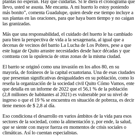
plantas no esperan. Hay que cuidarlas. Si le diera el cronograma que
llevo, usted se asusta. Me encanta. A mi huerto lo estoy poniendo
más bonito”, comenta Guadalupe, quien desde ese tiempo incluye a
sus plantas en las oraciones, para que haya buen tiempo y no caigan
las granizadas.
Más que una responsabilidad, el cuidado del huerto le ha cambiado
para bien la perspectiva de vida a la sexagenaria, al igual que a
decenas de vecinos del barrio La Lucha de Los Pobres, pese a que
este lugar de Quito arrastre necesidades desde hace décadas y que
contrasta con la opulencia de otras zonas de la misma ciudad.
El barrio se originó como una invasión en los años 80, en su
mayoría, de foráneos de la capital ecuatoriana. Una de esas ciudades
que presentan significativas desigualdades en su población, como lo
reseña la organización de la sociedad civil Quito Cómo Vamos, ente
que detalla en un informe de 2022 que el 56,1 % de la población
(2,8 millones de habitantes al 2021) es vulnerable por su nivel de
ingreso o que el 19 % se encuentra en situación de pobreza, es decir
tiene menos de $ 2,8 al día.
Eso condiciona el desarrollo en varios ámbitos de la vida para esos
sectores de la sociedad, como la alimentación y, por ende, la salud,
que se siente con mayor fuerza en momentos de crisis sociales o
climáticas. Así lo cuentan especialistas.