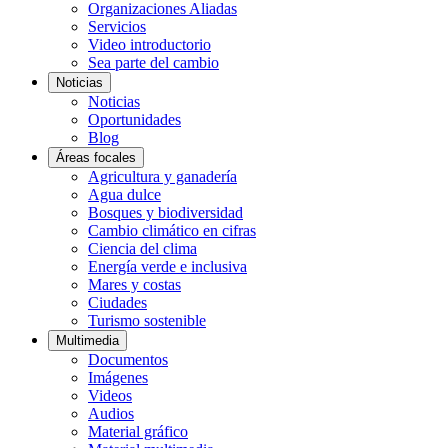
Organizaciones Aliadas
Servicios
Video introductorio
Sea parte del cambio
Noticias
Noticias
Oportunidades
Blog
Áreas focales
Agricultura y ganadería
Agua dulce
Bosques y biodiversidad
Cambio climático en cifras
Ciencia del clima
Energía verde e inclusiva
Mares y costas
Ciudades
Turismo sostenible
Multimedia
Documentos
Imágenes
Videos
Audios
Material gráfico