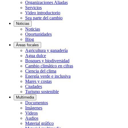
Organizaciones Aliadas
Servicios
Video introductorio
Sea parte del cambio
Noticias
Noticias
Oportunidades
Blog
Áreas focales
Agricultura y ganadería
Agua dulce
Bosques y biodiversidad
Cambio climático en cifras
Ciencia del clima
Energía verde e inclusiva
Mares y costas
Ciudades
Turismo sostenible
Multimedia
Documentos
Imágenes
Videos
Audios
Material gráfico