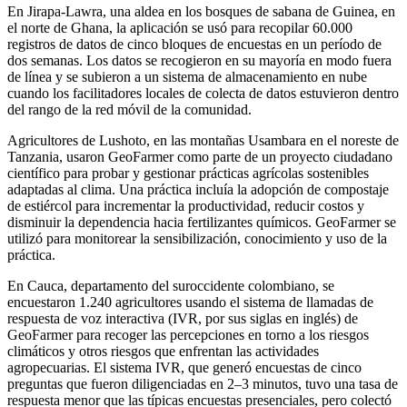
En Jirapa-Lawra, una aldea en los bosques de sabana de Guinea, en
el norte de Ghana, la aplicación se usó para recopilar 60.000
registros de datos de cinco bloques de encuestas en un período de
dos semanas. Los datos se recogieron en su mayoría en modo fuera
de línea y se subieron a un sistema de almacenamiento en nube
cuando los facilitadores locales de colecta de datos estuvieron dentro
del rango de la red móvil de la comunidad.
Agricultores de Lushoto, en las montañas Usambara en el noreste de
Tanzania, usaron GeoFarmer como parte de un proyecto ciudadano
científico para probar y gestionar prácticas agrícolas sostenibles
adaptadas al clima. Una práctica incluía la adopción de compostaje
de estiércol para incrementar la productividad, reducir costos y
disminuir la dependencia hacia fertilizantes químicos. GeoFarmer se
utilizó para monitorear la sensibilización, conocimiento y uso de la
práctica.
En Cauca, departamento del suroccidente colombiano, se
encuestaron 1.240 agricultores usando el sistema de llamadas de
respuesta de voz interactiva (IVR, por sus siglas en inglés) de
GeoFarmer para recoger las percepciones en torno a los riesgos
climáticos y otros riesgos que enfrentan las actividades
agropecuarias. El sistema IVR, que generó encuestas de cinco
preguntas que fueron diligenciadas en 2–3 minutos, tuvo una tasa de
respuesta menor que las típicas encuestas presenciales, pero colectó