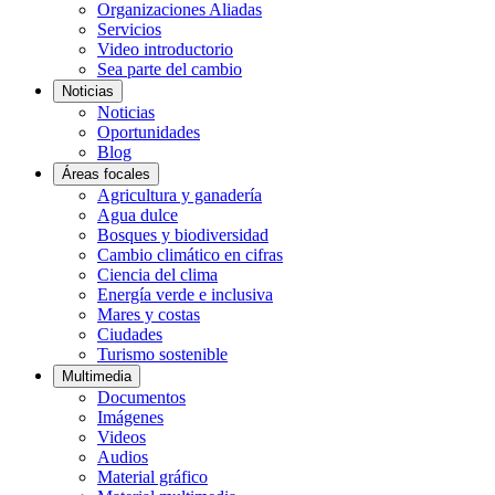
Organizaciones Aliadas
Servicios
Video introductorio
Sea parte del cambio
Noticias
Noticias
Oportunidades
Blog
Áreas focales
Agricultura y ganadería
Agua dulce
Bosques y biodiversidad
Cambio climático en cifras
Ciencia del clima
Energía verde e inclusiva
Mares y costas
Ciudades
Turismo sostenible
Multimedia
Documentos
Imágenes
Videos
Audios
Material gráfico