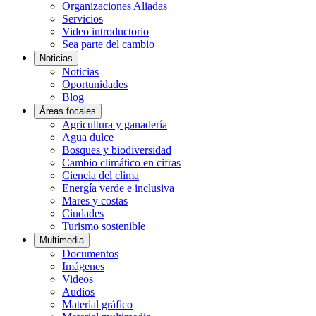
Organizaciones Aliadas
Servicios
Video introductorio
Sea parte del cambio
Noticias
Noticias
Oportunidades
Blog
Áreas focales
Agricultura y ganadería
Agua dulce
Bosques y biodiversidad
Cambio climático en cifras
Ciencia del clima
Energía verde e inclusiva
Mares y costas
Ciudades
Turismo sostenible
Multimedia
Documentos
Imágenes
Videos
Audios
Material gráfico