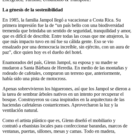
La génesis de la sostenibilidad
En 1985, la familia Jampol llegó a vacacionar a Costa Rica. Su
primera impresión fue la de “un país bello con una biodiversidad
tremenda que brindaba un sentido de seguridad, tranquilidad y amor,
que es difícil de describir. Entre todas las cosas que me atrajeron, la
que más impacto tuvo en mí fue su cálida gente. Eso se vio
ensalzado por una democracia increíble, sin ejército, con un aura de
paz”, dice quien hoy es el dueño del hotel.
Enamorados del país, Glenn Jampol, su esposa y su madre se
mudaron a Santa Bárbara de Heredia. En medio de las montañas y
rodeado de cafetales, compraron un terreno que, anteriormente,
había sido una pista de motocross.
Apenas sobrevivieron los higuerones, así que los Jampol se dieron a
la tarea de sembrar árboles nativos en un intento por recuperar el
bosque. Construyeron su casa inspirados en la arquitectura de las
haciendas cafetaleras costarricenses. Aprovecharon la luz y la
ventilación natural.
Como el artista plástico que es, Glenn diseñó el mobiliario y
contrató a ebanistas locales para confeccionar barandas, marcos de
ventanas, puertas, sillones, mesas y camas. Todo en madera,