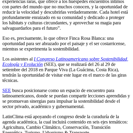
experiencias raras, que ofrece a los huéspedes encuentros íntimos
con partes del mundo que no muchos conocen, y la oportunidad de
reducir la velocidad y descubrirlas verdaderamente. Cada hotel está
profundamente enraizado en su comunidad y dedicado a proteger
los hábitats y culturas circundantes, y aprovechar su magia para
salvaguardarlos para el futuro”.
Eso es, precisamente, lo que ofrece Finca Rosa Blanca: una
oportunidad para ser abrazado por el paisaje y el ser costarricense,
mientras se experimenta la sostenibilidad.
Los asistentes al
I Congreso Latinoamericano sobre Sostenibilidad,
Ecología y Evolución
(SEE), que se realizará del 26 al 29 de
setiembre del 2018 en Parque Viva (La Guácima, Costa Rica),
tendrán la oportunidad de visitar este lugar en el marco de las giras
técnicas.
SEE
busca posicionarse como un espacio de encuentro para
latinoamericanos, donde se puedan compartir lecciones aprendidas y
se promuevan sinergias para impulsar la sostenibilidad desde el
sector privado, académico y gubernamental.
LatinClima está apoyando el congreso desde la curaduría de la
agenda académica, la cual incluirá contenido en seis ejes temáticos:
Agricultura, Cambio Climático, Conservación, Transición
Energética, Turismo, Urbanismo & Transporte.