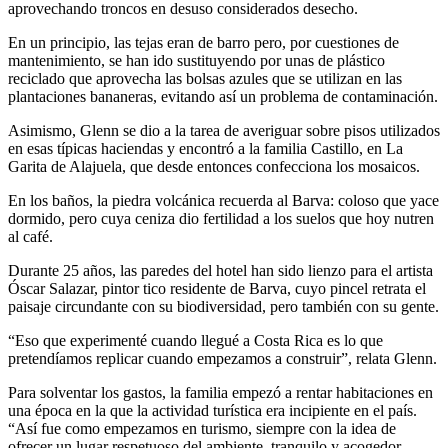
aprovechando troncos en desuso considerados desecho.
En un principio, las tejas eran de barro pero, por cuestiones de
mantenimiento, se han ido sustituyendo por unas de plástico
reciclado que aprovecha las bolsas azules que se utilizan en las
plantaciones bananeras, evitando así un problema de contaminación.
Asimismo, Glenn se dio a la tarea de averiguar sobre pisos utilizados
en esas típicas haciendas y encontró a la familia Castillo, en La
Garita de Alajuela, que desde entonces confecciona los mosaicos.
En los baños, la piedra volcánica recuerda al Barva: coloso que yace
dormido, pero cuya ceniza dio fertilidad a los suelos que hoy nutren
al café.
Durante 25 años, las paredes del hotel han sido lienzo para el artista
Óscar Salazar, pintor tico residente de Barva, cuyo pincel retrata el
paisaje circundante con su biodiversidad, pero también con su gente.
“Eso que experimenté cuando llegué a Costa Rica es lo que
pretendíamos replicar cuando empezamos a construir”, relata Glenn.
Para solventar los gastos, la familia empezó a rentar habitaciones en
una época en la que la actividad turística era incipiente en el país.
“Así fue como empezamos en turismo, siempre con la idea de
ofrecer un lugar respetuoso del ambiente, tranquilo y acogedor.