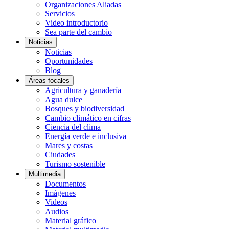
Organizaciones Aliadas
Servicios
Video introductorio
Sea parte del cambio
Noticias
Noticias
Oportunidades
Blog
Áreas focales
Agricultura y ganadería
Agua dulce
Bosques y biodiversidad
Cambio climático en cifras
Ciencia del clima
Energía verde e inclusiva
Mares y costas
Ciudades
Turismo sostenible
Multimedia
Documentos
Imágenes
Videos
Audios
Material gráfico