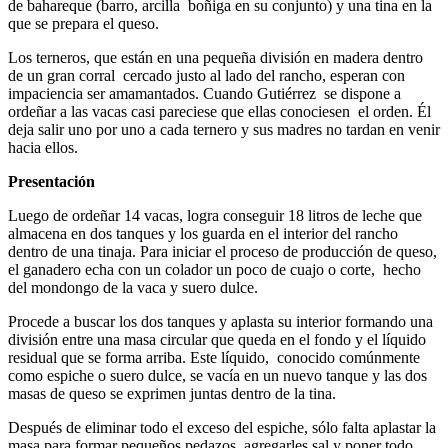
de bahareque (barro, arcilla boñiga en su conjunto) y una tina en la
que se prepara el queso.
Los terneros, que están en una pequeña división en madera dentro
de un gran corral cercado justo al lado del rancho, esperan con
impaciencia ser amamantados. Cuando Gutiérrez se dispone a
ordeñar a las vacas casi pareciese que ellas conociesen el orden. Él
deja salir uno por uno a cada ternero y sus madres no tardan en venir
hacia ellos.
Presentación
Luego de ordeñar 14 vacas, logra conseguir 18 litros de leche que
almacena en dos tanques y los guarda en el interior del rancho
dentro de una tinaja. Para iniciar el proceso de producción de queso,
el ganadero echa con un colador un poco de cuajo o corte, hecho
del mondongo de la vaca y suero dulce.
Procede a buscar los dos tanques y aplasta su interior formando una
división entre una masa circular que queda en el fondo y el líquido
residual que se forma arriba. Este líquido, conocido comúnmente
como espiche o suero dulce, se vacía en un nuevo tanque y las dos
masas de queso se exprimen juntas dentro de la tina.
Después de eliminar todo el exceso del espiche, sólo falta aplastar la
masa para formar pequeños pedazos, agregarles sal y poner todo