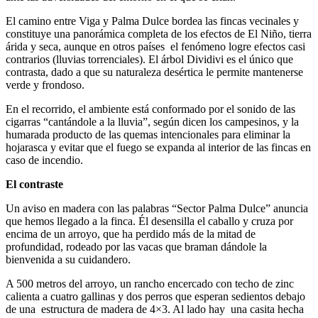
El camino entre Viga y Palma Dulce bordea las fincas vecinales y
constituye una panorámica completa de los efectos de El Niño, tierra
árida y seca, aunque en otros países el fenómeno logre efectos casi
contrarios (lluvias torrenciales). El árbol Dividivi es el único que
contrasta, dado a que su naturaleza desértica le permite mantenerse
verde y frondoso.
En el recorrido, el ambiente está conformado por el sonido de las
cigarras “cantándole a la lluvia”, según dicen los campesinos, y la
humarada producto de las quemas intencionales para eliminar la
hojarasca y evitar que el fuego se expanda al interior de las fincas en
caso de incendio.
El contraste
Un aviso en madera con las palabras “Sector Palma Dulce” anuncia
que hemos llegado a la finca. Él desensilla el caballo y cruza por
encima de un arroyo, que ha perdido más de la mitad de
profundidad, rodeado por las vacas que braman dándole la
bienvenida a su cuidandero.
A 500 metros del arroyo, un rancho encercado con techo de zinc
calienta a cuatro gallinas y dos perros que esperan sedientos debajo
de una estructura de madera de 4×3. Al lado hay una casita hecha