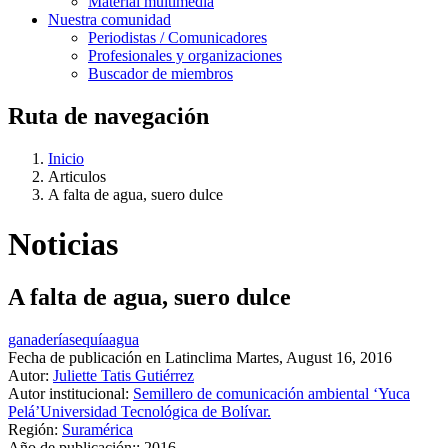
Material multimedia
Nuestra comunidad
Periodistas / Comunicadores
Profesionales y organizaciones
Buscador de miembros
Ruta de navegación
Inicio
Articulos
A falta de agua, suero dulce
Noticias
A falta de agua, suero dulce
ganadería
sequía
agua
Fecha de publicación en Latinclima
Martes, August 16, 2016
Autor:
Juliette Tatis Gutiérrez
Autor institucional:
Semillero de comunicación ambiental ‘Yuca
Pelá’
Universidad Tecnológica de Bolívar.
Región:
Suramérica
Año de publicación::
2016