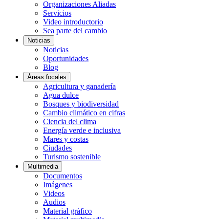
Organizaciones Aliadas
Servicios
Video introductorio
Sea parte del cambio
Noticias
Noticias
Oportunidades
Blog
Áreas focales
Agricultura y ganadería
Agua dulce
Bosques y biodiversidad
Cambio climático en cifras
Ciencia del clima
Energía verde e inclusiva
Mares y costas
Ciudades
Turismo sostenible
Multimedia
Documentos
Imágenes
Videos
Audios
Material gráfico