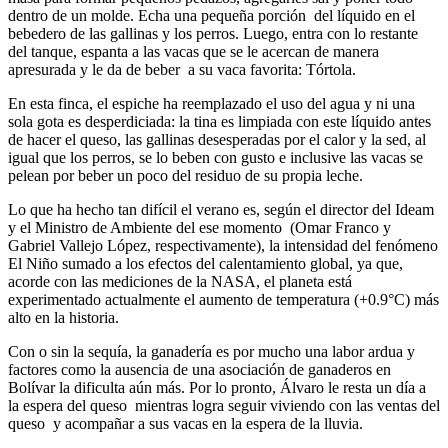
dentro de un molde. Echa una pequeña porción del líquido en el
bebedero de las gallinas y los perros. Luego, entra con lo restante
del tanque, espanta a las vacas que se le acercan de manera
apresurada y le da de beber a su vaca favorita: Tórtola.
En esta finca, el espiche ha reemplazado el uso del agua y ni una
sola gota es desperdiciada: la tina es limpiada con este líquido antes
de hacer el queso, las gallinas desesperadas por el calor y la sed, al
igual que los perros, se lo beben con gusto e inclusive las vacas se
pelean por beber un poco del residuo de su propia leche.
Lo que ha hecho tan difícil el verano es, según el director del Ideam
y el Ministro de Ambiente del ese momento (Omar Franco y
Gabriel Vallejo López, respectivamente), la intensidad del fenómeno
El Niño sumado a los efectos del calentamiento global, ya que,
acorde con las mediciones de la NASA, el planeta está
experimentado actualmente el aumento de temperatura (+0.9°C) más
alto en la historia.
Con o sin la sequía, la ganadería es por mucho una labor ardua y
factores como la ausencia de una asociación de ganaderos en
Bolívar la dificulta aún más. Por lo pronto, Álvaro le resta un día a
la espera del queso mientras logra seguir viviendo con las ventas del
queso y acompañar a sus vacas en la espera de la lluvia.