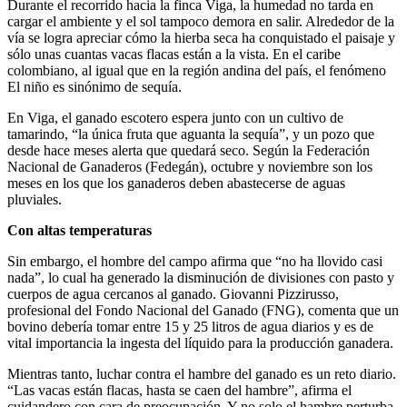
Durante el recorrido hacia la finca Viga, la humedad no tarda en
cargar el ambiente y el sol tampoco demora en salir. Alrededor de la
vía se logra apreciar cómo la hierba seca ha conquistado el paisaje y
sólo unas cuantas vacas flacas están a la vista. En el caribe
colombiano, al igual que en la región andina del país, el fenómeno
El niño es sinónimo de sequía.
En Viga, el ganado escotero espera junto con un cultivo de
tamarindo, “la única fruta que aguanta la sequía”, y un pozo que
desde hace meses alerta que quedará seco. Según la Federación
Nacional de Ganaderos (Fedegán), octubre y noviembre son los
meses en los que los ganaderos deben abastecerse de aguas
pluviales.
Con altas temperaturas
Sin embargo, el hombre del campo afirma que “no ha llovido casi
nada”, lo cual ha generado la disminución de divisiones con pasto y
cuerpos de agua cercanos al ganado. Giovanni Pizzirusso,
profesional del Fondo Nacional del Ganado (FNG), comenta que un
bovino debería tomar entre 15 y 25 litros de agua diarios y es de
vital importancia la ingesta del líquido para la producción ganadera.
Mientras tanto, luchar contra el hambre del ganado es un reto diario.
“Las vacas están flacas, hasta se caen del hambre”, afirma el
cuidandero con cara de preocupación. Y no solo el hambre perturba