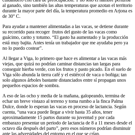
al ganado, sino también las altas temperaturas que azotan el territorio
durante la mayor parte del día, la temperatura promedio en Arjona es
de 30° C.
Para ayudar a mantener alimentadas a las vacas, se detiene durante
su recorrido para recoger frutos del gusto de las vacas como
guácimo, carito y totumo. “El gasto ha aumentado y la producción
está muy bajita. Antes tenía un trabajador que me ayudaba pero ya
no lo puedo costear”.
Al llegar a Viga, lo primero que hace es alimentar a las vacas más
viejas, que quizá no podrían caminar distancias tan largas para
conseguir hierba verde, con los frutos y pasto picado. En el suelo de
Viga sólo abunda la tierra café y el estiércol de vaca o boñiga; tan
solo algunos árboles bastante distanciados entre sí propagan unos
pequeños espacios de sombra.
A eso de las ocho y media de la mañana, galopeando, termina de
echar un breve vistazo al terreno y toma rumbo a la finca Palma
Dulce, donde lo esperan las vacas en proceso de lactancia. Según
cuenta, “una vaca puede llegar a vivir hasta 35 años, tener
aproximadamente 15 partos durante su juventud y por cada
embarazo presentar un periodo de lactancia de 8 a 11 meses desde el
octavo día después del parto”, pero esos números podrían disminuir
ante las adversidades del entorno en el que se crían.