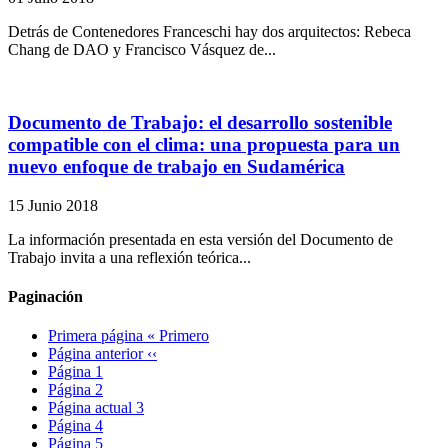
Detrás de Contenedores Franceschi hay dos arquitectos: Rebeca
Chang de DAO y Francisco Vásquez de...
Documento de Trabajo: el desarrollo sostenible
compatible con el clima: una propuesta para un
nuevo enfoque de trabajo en Sudamérica
15 Junio 2018
La información presentada en esta versión del Documento de
Trabajo invita a una reflexión teórica...
Paginación
Primera página
« Primero
Página anterior
‹‹
Página
1
Página
2
Página actual
3
Página
4
Página
5