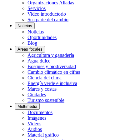
Organizaciones Aliadas
Servicios
Video introductorio
Sea parte del cambio
Noticias
Noticias
Oportunidades
Blog
Áreas focales
Agricultura y ganadería
Agua dulce
Bosques y biodiversidad
Cambio climático en cifras
Ciencia del clima
Energía verde e inclusiva
Mares y costas
Ciudades
Turismo sostenible
Multimedia
Documentos
Imágenes
Videos
Audios
Material gráfico